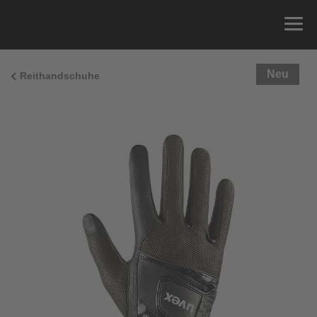
Neu
Reithandschuhe
Größenberatung
Sie können einfach Ihren Handumfang messen und
die richtige Größe aus der Größentabelle unten
ablesen.
Größe
x
Umfang
4
15.0 cm
4.5
15.5 cm