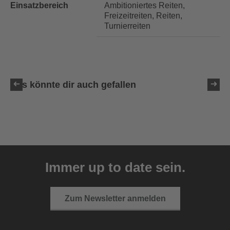
Einsatzbereich
Ambitioniertes Reiten,
Freizeitreiten, Reiten,
Turnierreiten
Das könnte dir auch gefallen
uvex sumair glamour
39,95 € UVP
Immer up to date sein.
3 Farbvarianten
Zum Newsletter anmelden