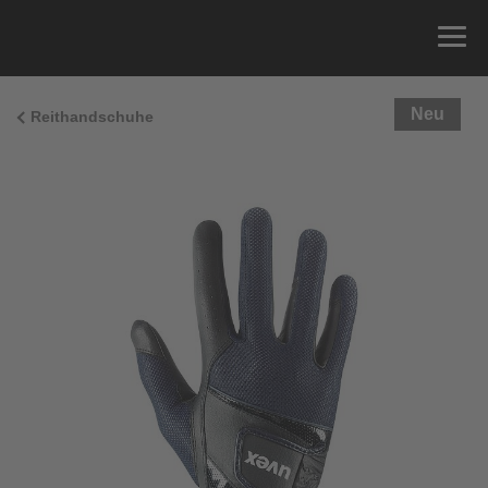
Neu
Reithandschuhe
Größenberatung
Sie können einfach Ihren Handumfang messen und
die richtige Größe aus der Größentabelle unten
ablesen.
Größe
x
Umfang
4
15.0 cm
4.5
15.5 cm