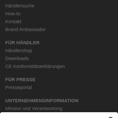
Händlersuche
How-to
Kontakt
Brand Ambassador
FÜR HÄNDLER
Händlershop
Downloads
CE Konformitätserklärungen
FÜR PRESSE
Presseportal
UNTERNEHMENS­INFORMATION
Mission und Verantwortung
uvex group