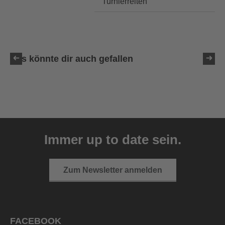
Turnierreiten
Das könnte dir auch gefallen
uvex sumair glamour
39,95 € UVP
Immer up to date sein.
3 Farbvarianten
Zum Newsletter anmelden
FACEBOOK