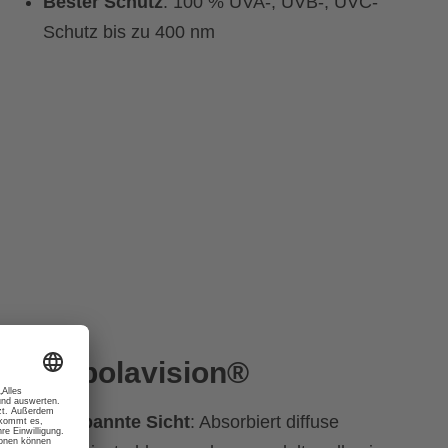
Bester Schutz
: 100 % UVA-, UVB-, UVC-
Schutz bis zu 400 nm
uvex polavision®
Entspannte Sicht
: Absorbiert diffuse