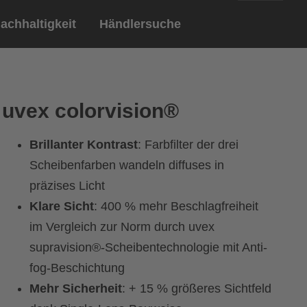
achhaltigkeit
Händlersuche
English
ar
ndschuhe
uvex colorvision®
Deutsch
len
Brillen
Brillanter Kontrast
: Farbfilter der drei
Sportbrillen
Scheibenfarben wandeln diffuses in
präzises Licht
Klare Sicht
: 400 % mehr Beschlagfreiheit
im Vergleich zur Norm durch uvex
supravision®-Scheibentechnologie mit Anti-
fog-Beschichtung
Mehr Sicherheit
: + 15 % größeres Sichtfeld