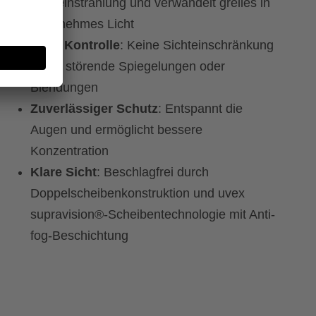
Lichteinstrahlung und verwandelt grelles in
angenehmes Licht
Mehr Kontrolle
: Keine Sichteinschränkung
durch störende Spiegelungen oder
Blendungen
Zuverlässiger Schutz
: Entspannt die
Augen und ermöglicht bessere
Konzentration
Klare Sicht
: Beschlagfrei durch
Doppelscheibenkonstruktion und uvex
supravision®-Scheibentechnologie mit Anti-
fog-Beschichtung