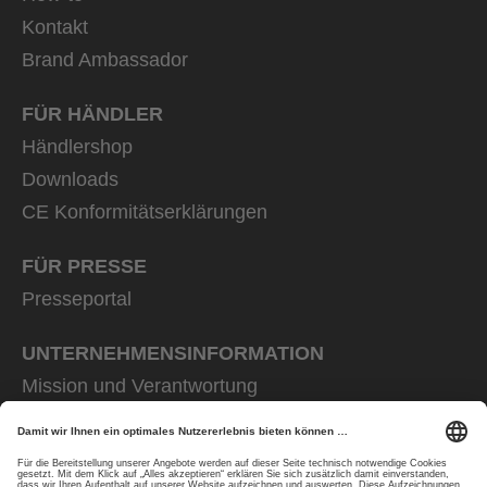
Kontakt
Brand Ambassador
FÜR HÄNDLER
Händlershop
Downloads
CE Konformitätserklärungen
FÜR PRESSE
Presseportal
UNTERNEHMENS­INFORMATION
Mission und Verantwortung
uvex group
uvex safety group
Rainer Winter Stiftung