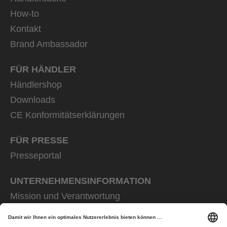
How-to
Kontakt
Brand Ambassador
FÜR HÄNDLER
Händlershop
Downloads
CE Konformitätserklärungen
FÜR PRESSE
Presseportal
UNTERNEHMENS­INFORMATION
Mission und Verantwortung
uvex group
uvex safety group