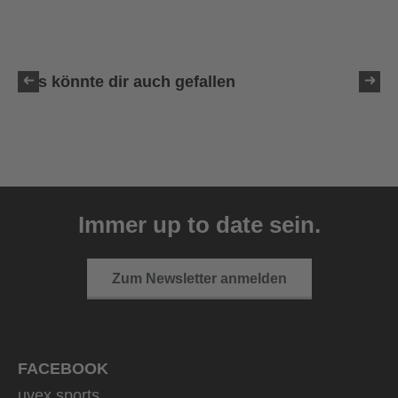
Das könnte dir auch gefallen
uvex sumair
39,95 € UVP
Immer up to date sein.
9 Farbvarianten
Zum Newsletter anmelden
FACEBOOK
uvex sports