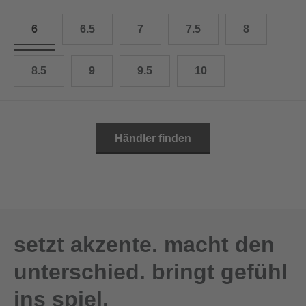
10.5
28.0 cm
6
6.5
7
7.5
8
11
29.0 cm
8.5
9
9.5
10
11.5
30.0 cm
12
31.0 cm
Händler finden
setzt akzente. macht den
unterschied. bringt gefühl
ins spiel.