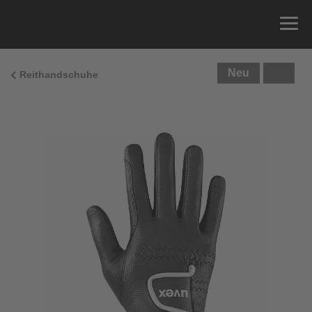
Neu
Reithandschuhe
Größenberatung
Sie können einfach Ihren Handumfang messen und
die richtige Größe aus der Größentabelle unten
ablesen.
Größe
x
Umfang
4
15.0 cm
4.5
15.5 cm