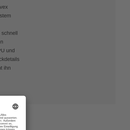
uvex
estem
 schnell
en
 PU und
kdetails
t ihn