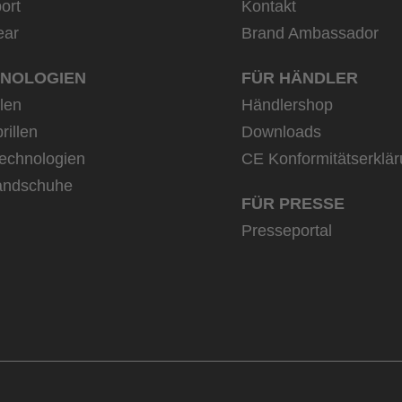
ort
Kontakt
ear
Brand Ambassador
NOLOGIEN
FÜR HÄNDLER
llen
Händlershop
rillen
Downloads
echnologien
CE Konformitätserklä
andschuhe
FÜR PRESSE
Presseportal