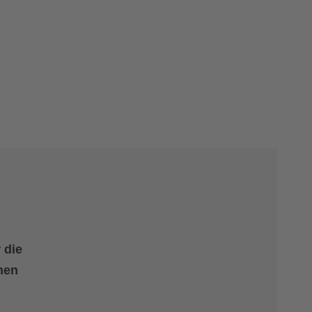
 die
nen