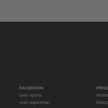
uvex sumair glamour
39,95 € UVP
3 Farbvarianten
FACEBOOK
PRO
uvex sports
Winte
uvex equestrian
Radsp