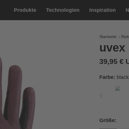
Produkte
Technologien
Inspiration
N
Reitsport
Helme
Eyewe
Reitha
Startseite
Reit
uvex
Reithelme
Sportbril
Reithandschuhe
Lifestyle 
39,95 €
Optische 
tung
Farbe:
blac
Ihren Handumfang messen
ße aus der Größentabelle
Größe:
Umfang
Größe
x
x