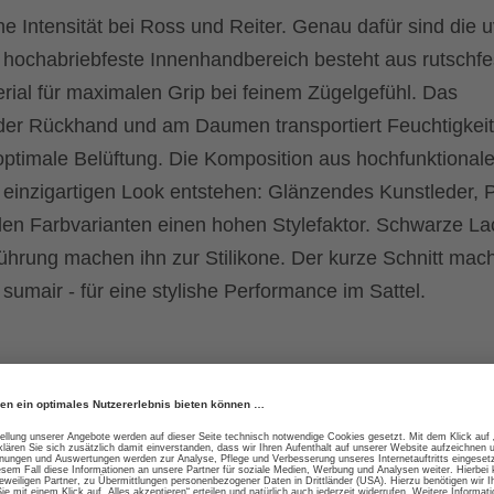
e Intensität bei Ross und Reiter. Genau dafür sind die 
hochabriebfeste Innenhandbereich besteht aus rutschf
ial für maximalen Grip bei feinem Zügelgefühl. Das
der Rückhand und am Daumen transportiert Feuchtigkeit
optimale Belüftung. Die Komposition aus hochfunktional
en einzigartigen Look entstehen: Glänzendes Kunstleder,
n Farbvarianten einen hohen Stylefaktor. Schwarze Lac
führung machen ihn zur Stilikone. Der kurze Schnitt mach
sumair - für eine stylishe Performance im Sattel.