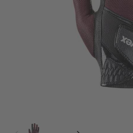
4
4.5
5
5.5
6
6.5
7
7.5
8