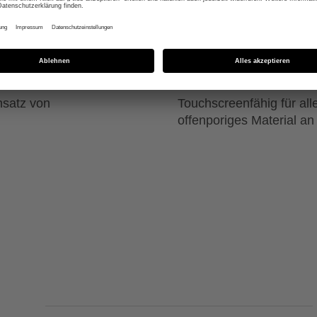
glicht exakte
Hohe Strapazierfähigkei
der Zügelführung
nsatz von
Touchscreenfähig für al
offenporiges Material an