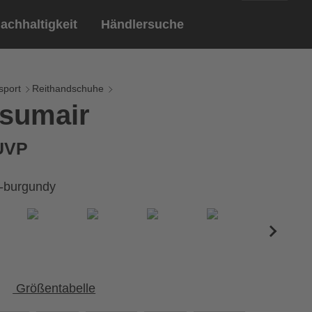
achhaltigkeit
Händlersuche
English
ar
ndschuhe
sport
Reithandschuhe
 sumair
Deutsch
len
Brillen
 UVP
Sportbrillen
k-burgundy
Größentabelle
Umfang