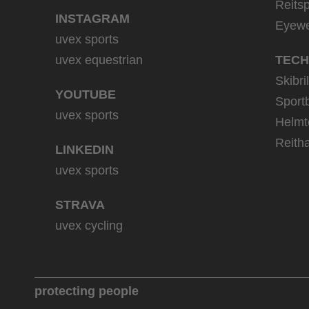
Reitsp
INSTAGRAM
Eyew
uvex sports
uvex equestrian
TECH
Skibri
YOUTUBE
Sportb
uvex sports
Helmt
Reith
LINKEDIN
uvex sports
STRAVA
uvex cycling
protecting people