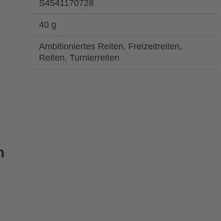
S4541170728
40 g
Ambitioniertes Reiten, Freizeitreiten,
Reiten, Turnierreiten
n