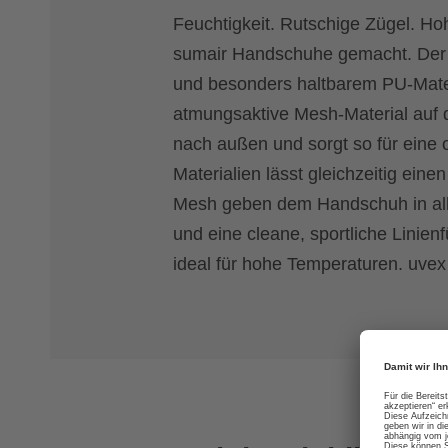
Feuchtigkeit. Rutschige Zügel. Hoh
sumair Handschuhe gemacht. Der 
und besonders haltbarem PU-Mater
atmungsaktive Mesh-Material auf 
nach außen und sorgt so für eine 
Materialien lässt gleichzeitig ein
Mesh geben dem Handschuh in alle
und eine cleane, sportliche Linien
ideal für hohe Temperaturen. uvex 