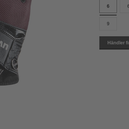
6
15.0 cm
8.5
2
15.5 cm
9
2
9
16.0 cm
9.5
2
Händler f
16.5 cm
10
2
17.0 cm
10.5
2
18.0 cm
11
2
19.0 cm
11.5
3
20.5 cm
12
3
22.0 cm