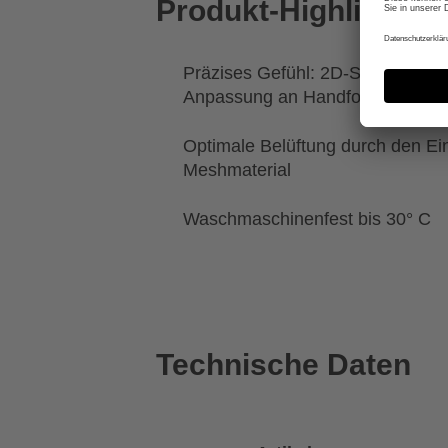
Produkt-Highlights
Präzises Gefühl: 2D-Stretch ermö
Anpassung an Handform
Optimale Belüftung durch den Ei
Meshmaterial
Waschmaschinenfest bis 30° C
Technische Daten