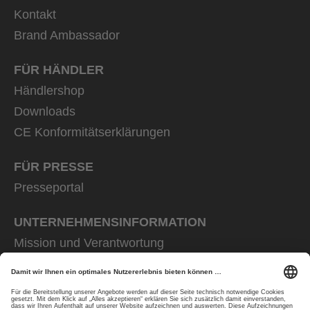
Kontakt
Brand Ambassador
FÜR HÄNDLER
Händlershop
Downloads
CE Konformitätserklärungen
FÜR PRESSE
Presseportal
UNTERNEHMENS­INFORMATION
Mission und Verantwortung
uvex group
uvex safety group
Rainer Winter Stiftung