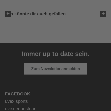
Das könnte dir auch gefallen
uvex sumair glamour
39,95 € UVP
Immer up to date sein.
3 Farbvarianten
Zum Newsletter anmelden
FACEBOOK
uvex sports
uvex equestrian