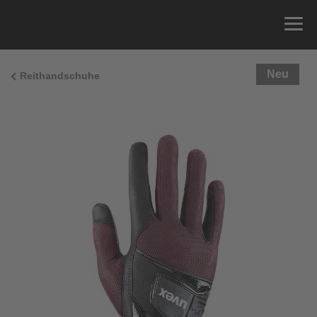
Neu
Reithandschuhe
Größenberatung
Sie können einfach Ihren Handumfang messen und
die richtige Größe aus der Größentabelle unten
ablesen.
Größe
x
Umfang
4
15.0 cm
4.5
15.5 cm