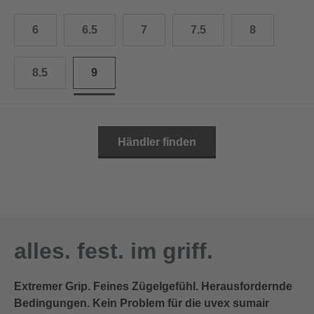
10.5
28.0 cm
6
6.5
7
7.5
8
11
29.0 cm
8.5
9
11.5
30.0 cm
12
31.0 cm
Händler finden
alles. fest. im griff.
Extremer Grip. Feines Zügelgefühl. Herausfordernde
Bedingungen. Kein Problem für die uvex sumair