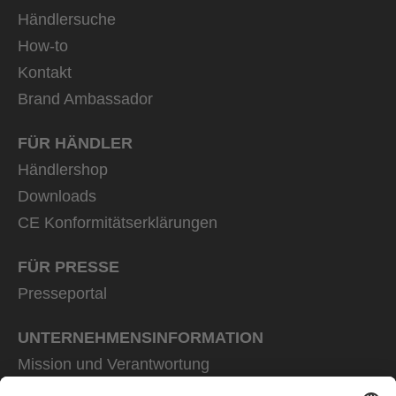
Händlersuche
How-to
Kontakt
Brand Ambassador
FÜR HÄNDLER
Händlershop
Downloads
CE Konformitätserklärungen
FÜR PRESSE
Presseportal
UNTERNEHMENS­INFORMATION
Mission und Verantwortung
uvex group