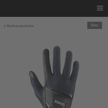
Neu
Reithandschuhe
Größenberatung
Sie können einfach Ihren Handumfang messen und
die richtige Größe aus der Größentabelle unten
ablesen.
Größe
x
Umfang
4
15.0 cm
4.5
15.5 cm