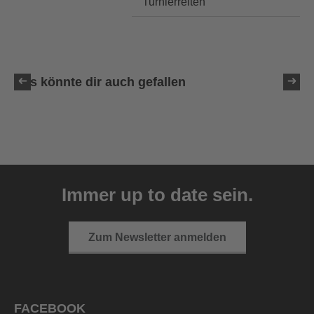
Turnierreiten
Das könnte dir auch gefallen
uvex sumair glamour
39,95 € UVP
Immer up to date sein.
3 Farbvarianten
Zum Newsletter anmelden
FACEBOOK