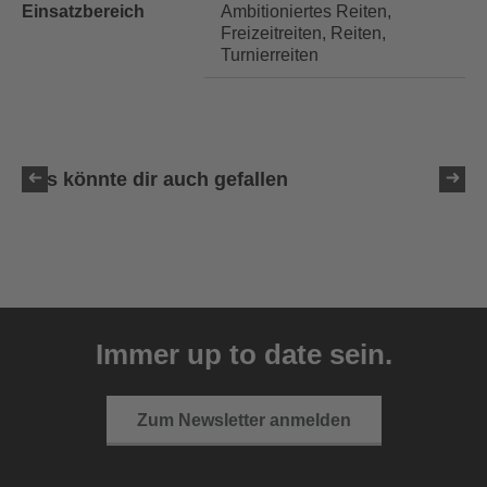
Einsatzbereich
Ambitioniertes Reiten,
Freizeitreiten, Reiten,
Turnierreiten
Das könnte dir auch gefallen
uvex sumair glamour
39,95 € UVP
Immer up to date sein.
3 Farbvarianten
Zum Newsletter anmelden