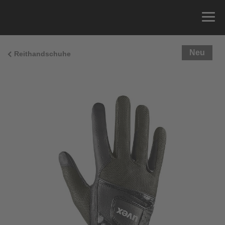
Neu
Reithandschuhe
Größenberatung
Sie können einfach Ihren Handumfang messen und
die richtige Größe aus der Größentabelle unten
ablesen.
Größe
x
Umfang
4
15.0 cm
4.5
15.5 cm