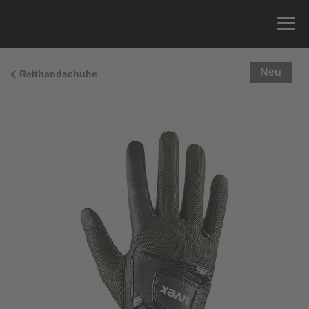
Neu
Reithandschuhe
Größenberatung
Sie können einfach Ihren Handumfang messen und
die richtige Größe aus der Größentabelle unten
ablesen.
Größe
x
Umfang
4
15.0 cm
4.5
15.5 cm