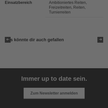
Einsatzbereich
Ambitioniertes Reiten,
Freizeitreiten, Reiten,
Turnierreiten
Das könnte dir auch gefallen
uvex sumair glamour
39,95 € UVP
Immer up to date sein.
3 Farbvarianten
Zum Newsletter anmelden