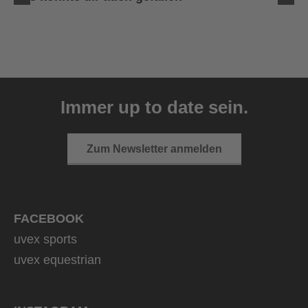
uvex sumair
39,95 € UVP
Immer up to date sein.
9 Farbvarianten
Zum Newsletter anmelden
FACEBOOK
uvex sports
uvex equestrian