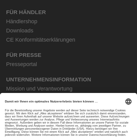
FÜR HÄNDLER
Händlershop
Downloads
CE Konformitätserklärungen
FÜR PRESSE
Presseportal
UNTERNEHMENS­INFORMATION
Mission und Verantwortung
uvex group
uvex safety group
Rainer Winter Stiftung
Karriere