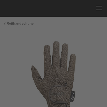
Reithandschuhe
Größenberatung
Sie können einfach Ihren Handumfang messen und
die richtige Größe aus der Größentabelle unten
ablesen.
Größe
x
Umfang
4
15.0 cm
4.5
15.5 cm