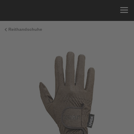
Reithandschuhe
Größenberatung
Sie können einfach Ihren Handumfang messen und
die richtige Größe aus der Größentabelle unten
ablesen.
Größe
x
Umfang
4
15.0 cm
4.5
15.5 cm