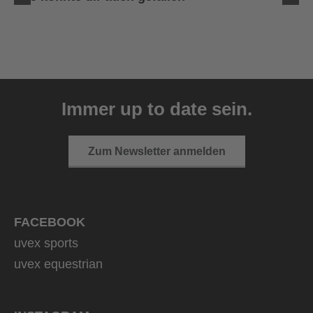
uvex sumair
39,95 € UVP
Immer up to date sein.
9 Farbvarianten
Zum Newsletter anmelden
FACEBOOK
uvex sports
uvex equestrian