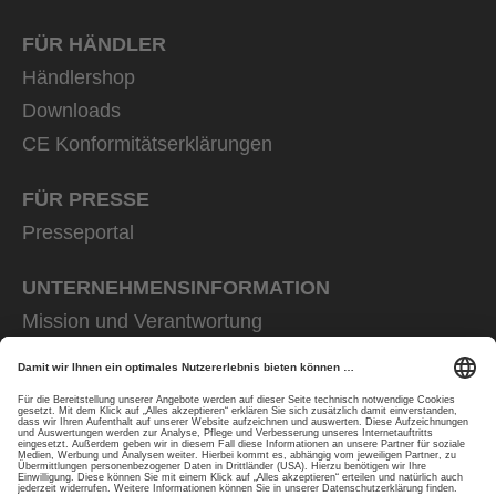
FÜR HÄNDLER
Händlershop
Downloads
CE Konformitätserklärungen
FÜR PRESSE
Presseportal
UNTERNEHMENS­INFORMATION
Mission und Verantwortung
uvex group
uvex safety group
Rainer Winter Stiftung
Karriere