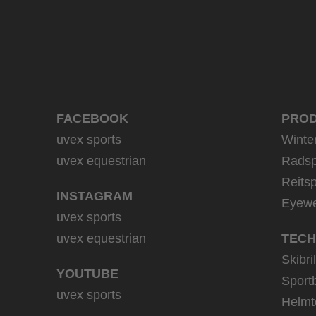
FACEBOOK
PRO
uvex sports
Winte
uvex equestrian
Radsp
Reitsp
INSTAGRAM
Eyew
uvex sports
uvex equestrian
TECH
Skibri
YOUTUBE
Sportb
uvex sports
Helmt