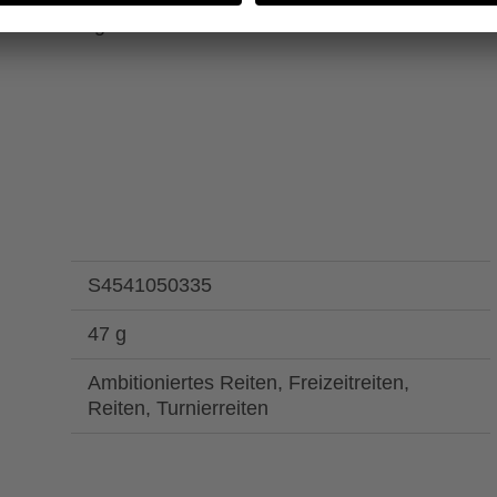
m Stallalltag
S4541050335
47 g
Ambitioniertes Reiten, Freizeitreiten,
Reiten, Turnierreiten