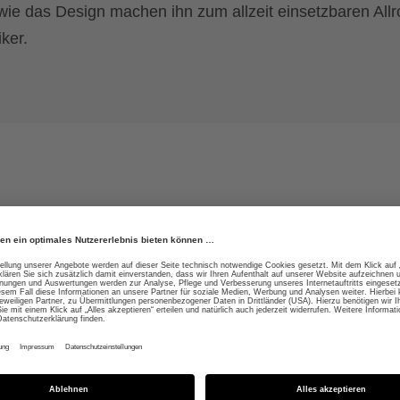
ie das Design machen ihn zum allzeit einsetzbaren Allr
iker.
r Dehnbarkeit in zwei
Hohe Strapazierfähigkei
der Zügelführung
gen Smartphones durch
Waschmaschinenfest bis
 Fingerspitzen
zellenter Grip für