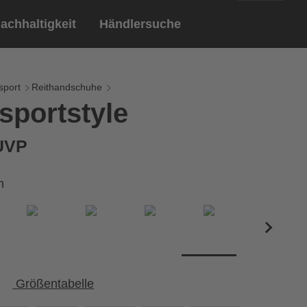
achhaltigkeit
Händlersuche
English
ar
ndschuhe
sport
Reithandschuhe
sportstyle
Deutsch
len
Brillen
 UVP
Sportbrillen
n
Größentabelle
Umfang