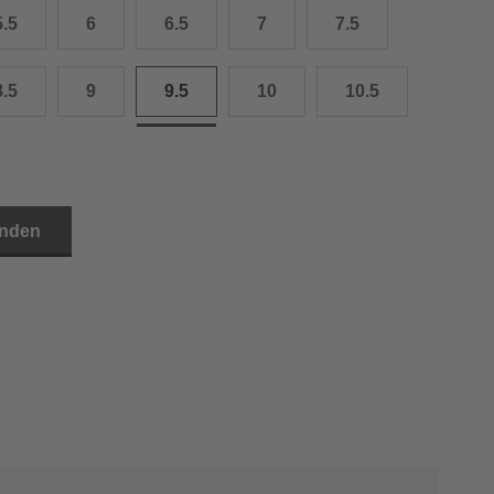
5.5
6
6.5
7
7.5
3.0 cm
4.0 cm
8.5
9
9.5
10
10.5
6.0 cm
7.0 cm
8.0 cm
inden
9.0 cm
0.0 cm
1.0 cm