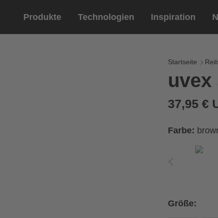
Produkte
Technologien
Inspiration
N
Reitsport
Helme
Eyewe
Reitha
Startseite
Reit
uvex 
Reithelme
Sportbril
Reithandschuhe
Lifestyle 
37,95 €
Optische 
tung
Farbe:
brow
Ihren Handumfang messen
ße aus der Größentabelle
Größe:
Umfang
Größe
x
x