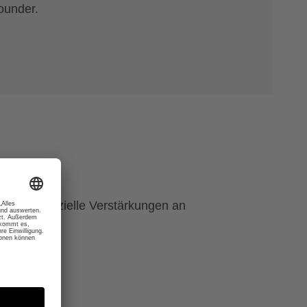
ounder.
t durch spezielle Verstärkungen an
 30° C