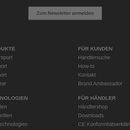
Zum Newsletter anmelden
DUKTE
FÜR KUNDEN
rsport
Händlersuche
ort
How-to
ort
Kontakt
ear
Brand Ambassador
NOLOGIEN
FÜR HÄNDLER
llen
Händlershop
rillen
Downloads
echnologien
CE Konformitätserklä