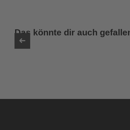
Das könnte dir auch gefalle
uvex sumair
39,95 € UVP
9 Farbvarianten