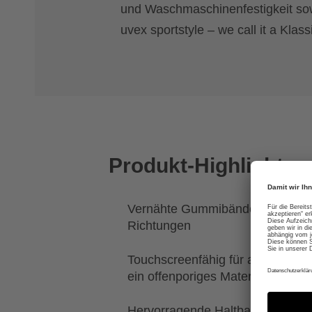
und Waschmaschinenfestigkeit sow
uvex sportstyle – we call it a Klass
Produkt-Highlights
Vernähte Gummibänder sorgen fü
Richtungen
Touchscreenfähig für alle gängi
ein offenporiges Material an den
Hervorragende Haltbarkeit und ex