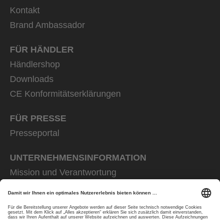
Kontakt
Brand Ambassador
FÜR HÄNDLER
Händlershop
Downloads
CE Konformitätserklärungen
FÜR PRESSE
Presseportal
UNTERNEHMENS­INFORMATION
Mission und Verantwortung
uvex group
uvex safety group
Rainer Winter Stiftung