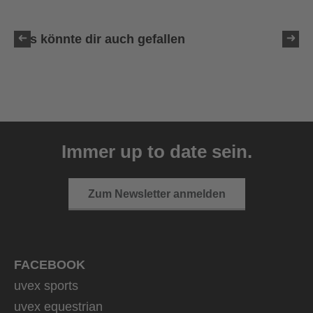
Das könnte dir auch gefallen
uvex sumair glamour
39,95 € UVP
Immer up to date sein.
3 Farbvarianten
Zum Newsletter anmelden
FACEBOOK
uvex sports
uvex equestrian