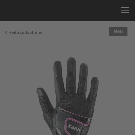
Neu
Reithandschuhe
Größenberatung
Sie können einfach Ihren Handumfang messen und
die richtige Größe aus der Größentabelle unten
ablesen.
Größe
x
Umfang
4
15.0 cm
4.5
15.5 cm