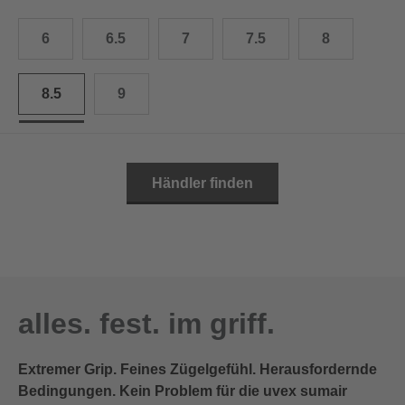
10.5
28.0 cm
6
6.5
7
7.5
8
11
29.0 cm
8.5
9
11.5
30.0 cm
12
31.0 cm
Händler finden
alles. fest. im griff.
Extremer Grip. Feines Zügelgefühl. Herausfordernde
Bedingungen. Kein Problem für die uvex sumair