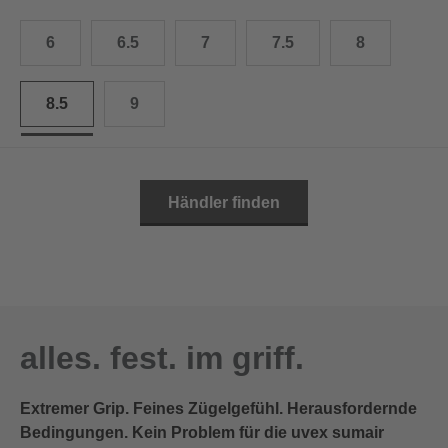
10.5
28.0 cm
6
6.5
7
7.5
8
11
29.0 cm
8.5
9
11.5
30.0 cm
12
31.0 cm
Händler finden
alles. fest. im griff.
Extremer Grip. Feines Zügelgefühl. Herausfordernde
Bedingungen. Kein Problem für die uvex sumair