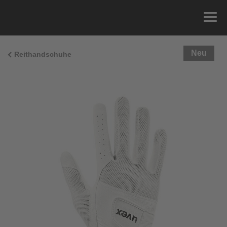
Neu
Reithandschuhe
Größenberatung
Sie können einfach Ihren Handumfang messen und
die richtige Größe aus der Größentabelle unten
ablesen.
Größe
x
Umfang
4
15.0 cm
4.5
15.5 cm