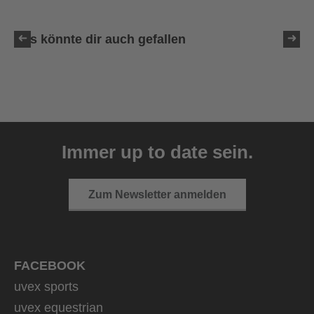
Das könnte dir auch gefallen
uvex sumair glamour
39,95 € UVP
Immer up to date sein.
3 Farbvarianten
Zum Newsletter anmelden
FACEBOOK
uvex sports
uvex equestrian