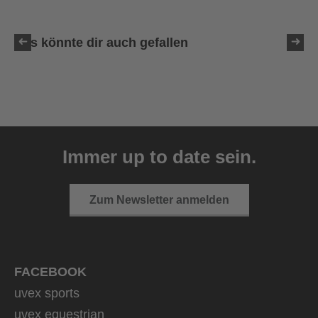
Das könnte dir auch gefallen
uvex ultimate race X
399,95 € UVP
Immer up to date sein.
1 Farbvarianten
Zum Newsletter anmelden
FACEBOOK
uvex sports
uvex equestrian