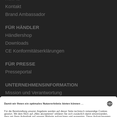
Kontakt
Brand Ambassador
FÜR HÄNDLER
Händlershop
Downloads
CE Konformitätserklärungen
FÜR PRESSE
Presseportal
UNTERNEHMENS­INFORMATION
Mission und Verantwortung
uvex group
uvex safety group
Rainer Winter Stiftung