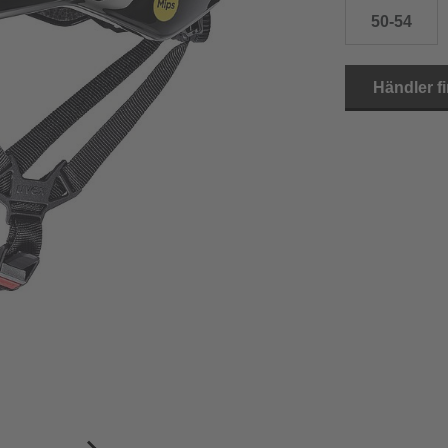
50-54
Händler f