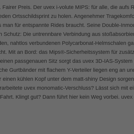
 Fairer Preis. Der uvex i-volute MIPS: für alle, die aufs
jeden Ortsschildsprint zu holen. Angenehmer Tragekomfo
was man für entspannte Rides braucht. Seine Double-Inmo
gen Schutz: Die untrennbare Verbindung aus stoßabsorbi
n, nahtlos verbundenen Polycarbonat-Helmschalen gar
cht. Mit an Bord: das Mips®-Sicherheitssystem für zusät
r einen passgenauen Sitz sorgt das uvex 3D-IAS-System
he Gurtbänder mit flachem Y-Verteiler liegen eng an un
r einen kühlen Kopf unter dem matt-shiny Design sorgen
arbeitete uvex monomatic-Verschluss? Lässt sich mit ei
ahrt. Klingt gut? Dann führt hier kein Weg vorbei. uvex 