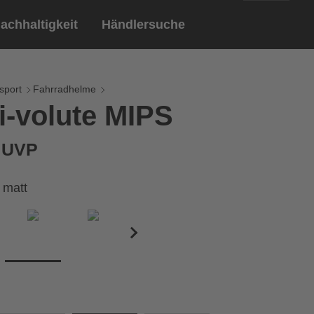
achhaltigkeit
Händlersuche
English
ar
ndschuhe
sport
Fahrradhelme
i-volute MIPS
Deutsch
len
Brillen
€ UVP
Sportbrillen
 matt