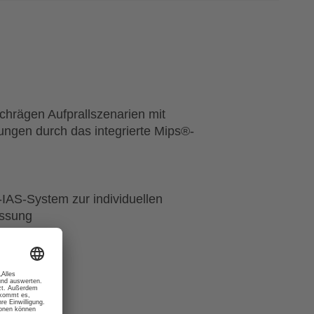
schrägen Aufprallszenarien mit
ngen durch das integrierte Mips®-
IAS-System zur individuellen
ssung