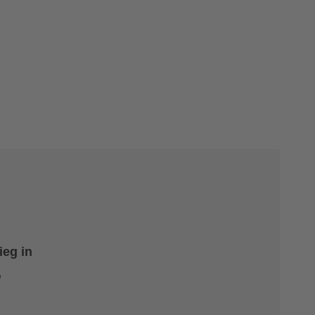
ieg in
,