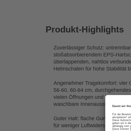
Produkt-Highlights
Zuverlässiger Schutz: untrennba
stoßabsorbierendem EPS-Harts
überlappenden, nahtlos verbund
Helmschalen für hohe Stabilität 
Angenehmer Tragekomfort: vier 
56-60, 60-64 cm, durchgehendes
vielen Öffnungen und Fliegengit
waschbare Innenausstattung aus 
Guter Halt: flache Gurtbänder mit
für weniger Luftwiderstand