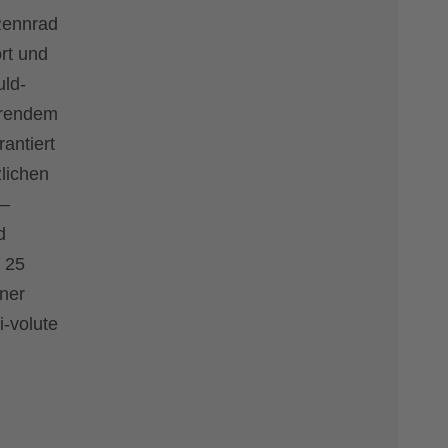
 Rennrad
rt und
uld-
erendem
antiert
zlichen
 –
d
 25
ner
i-volute