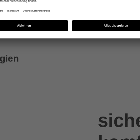
gien
siche