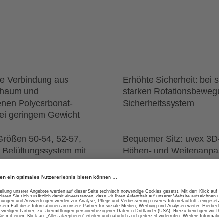
re Verbindung aus
Erhöhte Sicherheit: bei 
chaum und
starken Rotationsbewegu
enen Polycarbonat-
Sicherheitssystem
bei geringem Gewicht
Größen 50-54, 52-57,
Bequemer Sitz: uvex 3D-
 Belüftungssystem mit
Höhen- und Weitenanpa
ter, herausnehmbare,
recyceltem Material
 flachem Y-Verteiler