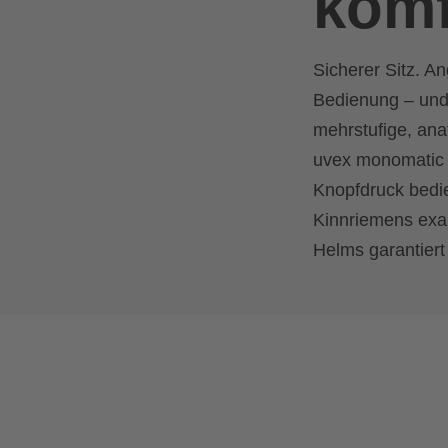
komf
Sicherer Sitz. 
Bedienung – und
mehrstufige, an
uvex monomatic l
Knopfdruck bedi
Kinnriemens exakt
Helms garantiert