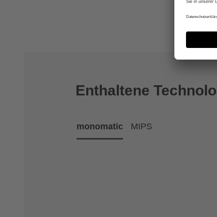
Enthaltene Technolo
monomatic
MIPS