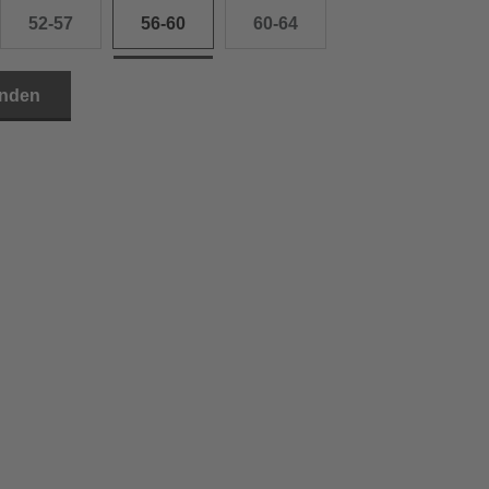
52-57
56-60
60-64
inden