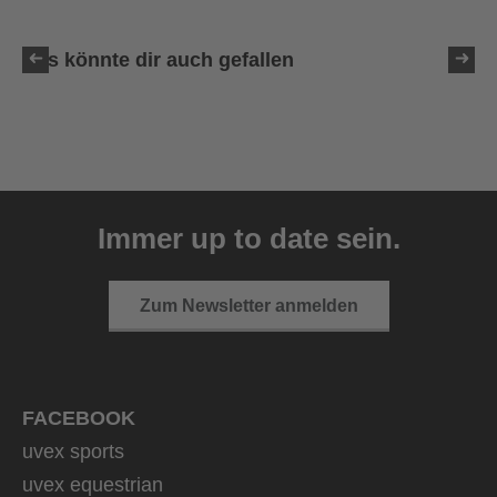
Das könnte dir auch gefallen
uvex ultimate race X
399,95 € UVP
Immer up to date sein.
1 Farbvarianten
Zum Newsletter anmelden
FACEBOOK
uvex sports
uvex equestrian