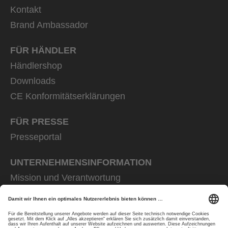
Kontakt
Brand Ambassador
FÜR HÄNDLER
Händlershop
Downloads
CE Konformitätserklärungen
FÜR PRESSE
Presseportal
UNTERNEHMENS­INFORMATION
Mission und Verantwortung
uvex group
uvex safety group
Rainer Winter Stiftung