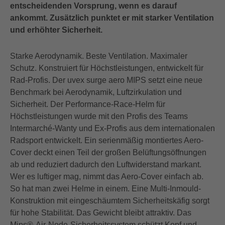
entscheidenden Vorsprung, wenn es darauf
ankommt. Zusätzlich punktet er mit starker Ventilation
und erhöhter Sicherheit.
Starke Aerodynamik. Beste Ventilation. Maximaler
Schutz. Konstruiert für Höchstleistungen, entwickelt für
Rad-Profis. Der uvex surge aero MIPS setzt eine neue
Benchmark bei Aerodynamik, Luftzirkulation und
Sicherheit. Der Performance-Race-Helm für
Höchstleistungen wurde mit den Profis des Teams
Intermarché-Wanty und Ex-Profis aus dem internationalen
Radsport entwickelt. Ein serienmäßig montiertes Aero-
Cover deckt einen Teil der großen Belüftungsöffnungen
ab und reduziert dadurch den Luftwiderstand markant.
Wer es luftiger mag, nimmt das Aero-Cover einfach ab.
So hat man zwei Helme in einem. Eine Multi-Inmould-
Konstruktion mit eingeschäumtem Sicherheitskäfig sorgt
für hohe Stabilität. Das Gewicht bleibt attraktiv. Das
Mips®-Air-Node-Sicherheitssystem schützt Kopf und