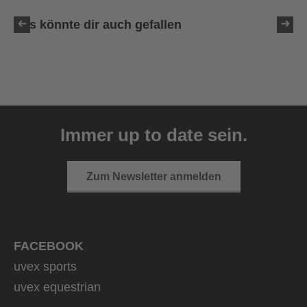
Das könnte dir auch gefallen
uvex ultimate race X
399,95 € UVP
Immer up to date sein.
1 Farbvarianten
Zum Newsletter anmelden
FACEBOOK
uvex sports
uvex equestrian