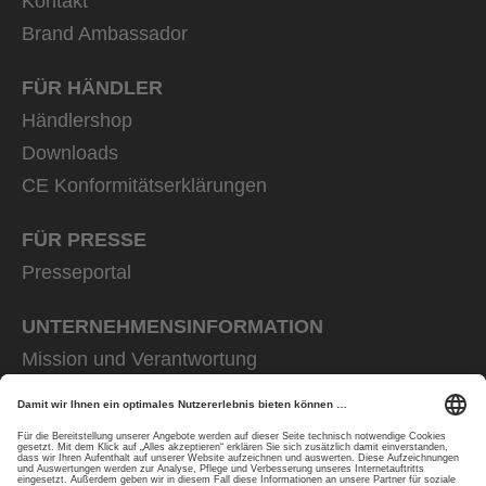
Kontakt
Brand Ambassador
FÜR HÄNDLER
Händlershop
Downloads
CE Konformitätserklärungen
FÜR PRESSE
Presseportal
UNTERNEHMENS­INFORMATION
Mission und Verantwortung
uvex group
uvex safety group
Rainer Winter Stiftung