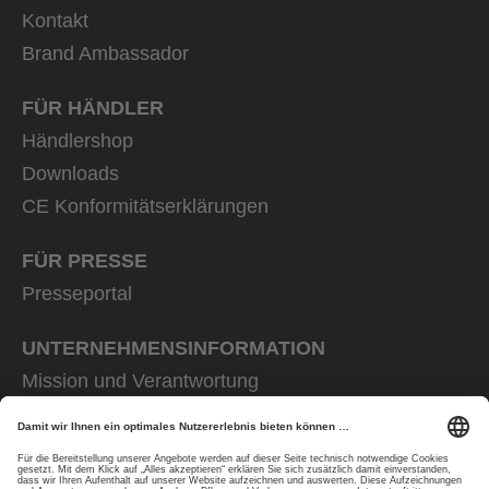
Kontakt
Brand Ambassador
FÜR HÄNDLER
Händlershop
Downloads
CE Konformitätserklärungen
FÜR PRESSE
Presseportal
UNTERNEHMENS­INFORMATION
Mission und Verantwortung
uvex group
uvex safety group
Rainer Winter Stiftung