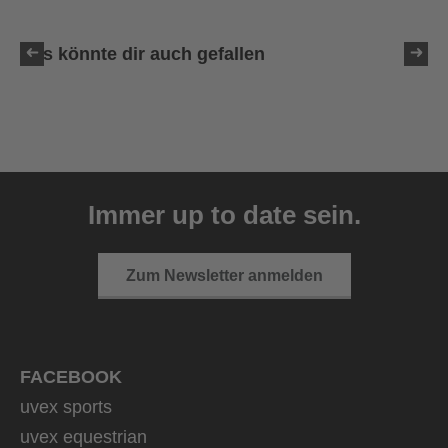
Das könnte dir auch gefallen
uvex ultimate race X
399,95 € UVP
Immer up to date sein.
1 Farbvarianten
Zum Newsletter anmelden
FACEBOOK
uvex sports
uvex equestrian