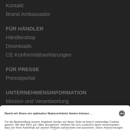
Kontakt
Brand Ambassador
FÜR HÄNDLER
Händlershop
Downloads
CE Konformitätserklärungen
FÜR PRESSE
Presseportal
UNTERNEHMENS­INFORMATION
Mission und Verantwortung
uvex group
uvex safety group
Rainer Winter Stiftung