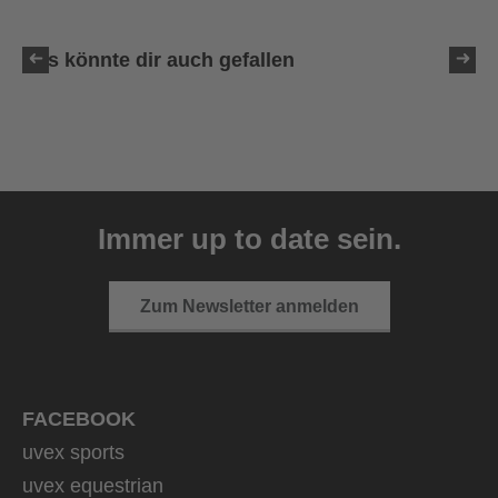
Das könnte dir auch gefallen
uvex ultimate race X
399,95 € UVP
Immer up to date sein.
1 Farbvarianten
Zum Newsletter anmelden
FACEBOOK
uvex sports
uvex equestrian