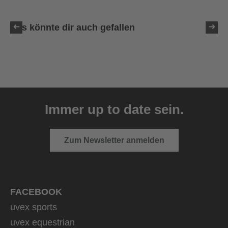
Das könnte dir auch gefallen
uvex ultimate race X
399,95 € UVP
Immer up to date sein.
1 Farbvarianten
Zum Newsletter anmelden
FACEBOOK
uvex sports
uvex equestrian