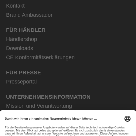
Kontakt
Brand Ambassador
FÜR HÄNDLER
Händlershop
Downloads
CE Konformitätserklärungen
FÜR PRESSE
Presseportal
UNTERNEHMENS­INFORMATION
Mission und Verantwortung
uvex group
uvex safety group
Rainer Winter Stiftung