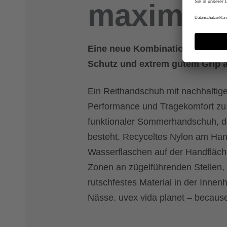
maximale
Eine neue Kombination aus High
Schutz und extrem gutem Grip a
Ein Reithandschuh mit nachhalti
Performance und Tragekomfort zu ma
funktionaler Sommerhandschuh, d
besteht. Recyceltes Nylon am Han
Wasserflaschen auf der Handfläche
Zonen an zügelführenden Stellen
rutschfestes Material in der Inne
Nässe. uvex vida planet – because