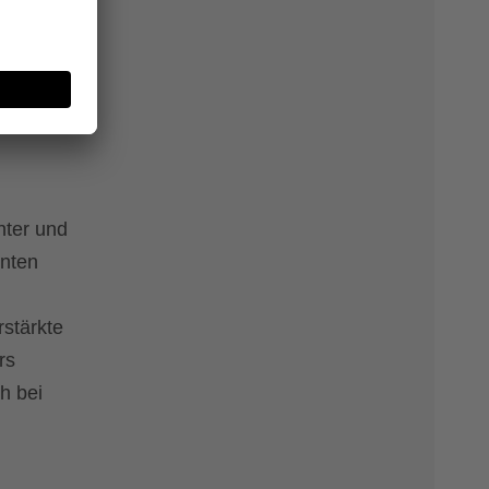
UV-
hter und
nten
rstärkte
rs
h bei