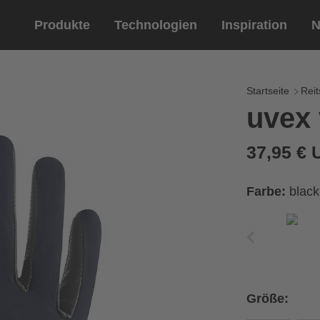
Produkte
Technologien
Inspiration
N
Reitsport
Helme
Eyewe
Reitha
Startseite
Reit
uvex 
Reithelme
Sportbril
Reithandschuhe
Lifestyle 
37,95 €
Optische 
tung
Farbe:
blac
Ihren Handumfang messen
ße aus der Größentabelle
Größe:
Umfang
Größe
x
x