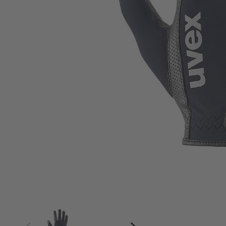
4
4.5
5
5.5
6
6.5
7
7.5
8