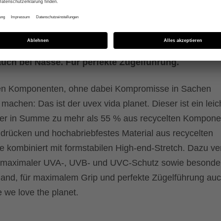
 Performance
tech-Materialien und recycelten Komponenten. Mit 
uch bei Nässe. Für perfekte Zügelführung.
gen Komponenten, ohne dabei Kompromisse in Sachen
chen: Das ist der uvex vida planet. Dieser ist ein leic
er in Summe zu mehr als 55 % aus recycelten Kompone
drücken und hochabriebfestes Material aus recycelten
 kombiniert mit formstabilen High-end-Stretch. Dazu ve
, maximaler UVA-, UVB- und UVC-Schutz sowie besonde
nhand, für maximalem Grip und perfekte Zügelführung auc
 we love the planet.