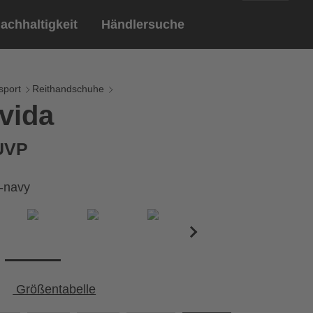
achhaltigkeit
Händlersuche
English
ar
ndschuhe
sport
Reithandschuhe
vida
Deutsch
len
Brillen
 UVP
Sportbrillen
k-navy
Größentabelle
Umfang