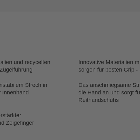
alien und recycelten
Innovative Materialien m
 Zügelführung
sorgen für besten Grip -
mstabilem Strech in
Das anschmiegsame Strec
r Innenhand
die Hand an und sorgt fü
Reithandschuhs
rstärkter
d Zeigefinger