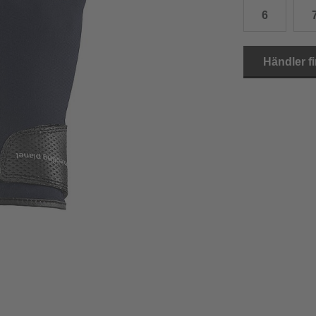
6
15.0 cm
8.5
2
15.5 cm
9
2
Händler f
16.0 cm
9.5
2
16.5 cm
10
2
17.0 cm
10.5
2
18.0 cm
11
2
19.0 cm
11.5
3
20.5 cm
12
3
22.0 cm