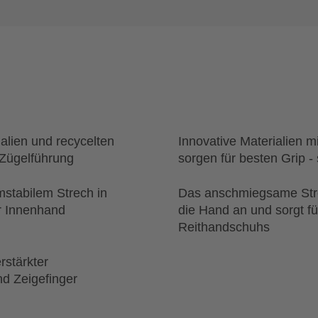
alien und recycelten
Innovative Materialien m
 Zügelführung
sorgen für besten Grip -
mstabilem Strech in
Das anschmiegsame Strec
r Innenhand
die Hand an und sorgt fü
Reithandschuhs
rstärkter
d Zeigefinger