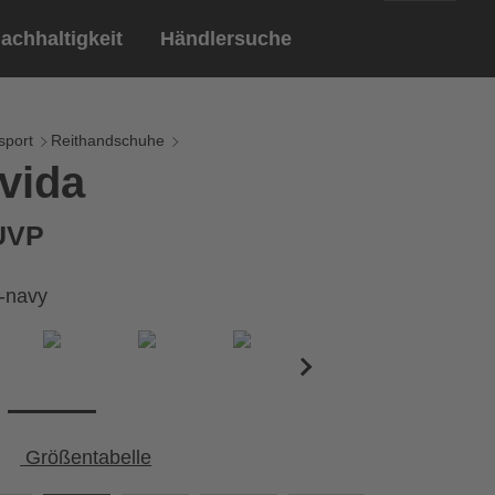
achhaltigkeit
Händlersuche
English
ar
ndschuhe
sport
Reithandschuhe
vida
Deutsch
len
Brillen
 UVP
Sportbrillen
k-navy
Größentabelle
Umfang