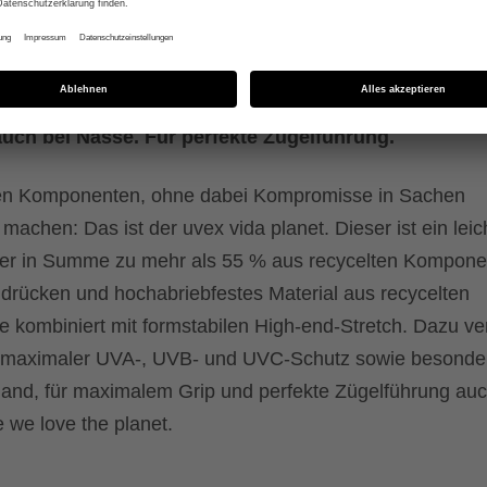
 Performance
tech-Materialien und recycelten Komponenten. Mit 
uch bei Nässe. Für perfekte Zügelführung.
gen Komponenten, ohne dabei Kompromisse in Sachen
chen: Das ist der uvex vida planet. Dieser ist ein leic
er in Summe zu mehr als 55 % aus recycelten Kompone
drücken und hochabriebfestes Material aus recycelten
 kombiniert mit formstabilen High-end-Stretch. Dazu ve
, maximaler UVA-, UVB- und UVC-Schutz sowie besonde
nhand, für maximalem Grip und perfekte Zügelführung auc
 we love the planet.