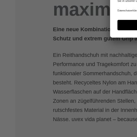
maximale
Eine neue Kombination aus High
Schutz und extrem gutem Grip a
Ein Reithandschuh mit nachhalti
Performance und Tragekomfort zu ma
funktionaler Sommerhandschuh, d
besteht. Recyceltes Nylon am Han
Wasserflaschen auf der Handfläche
Zonen an zügelführenden Stellen
rutschfestes Material in der Inne
Nässe. uvex vida planet – because