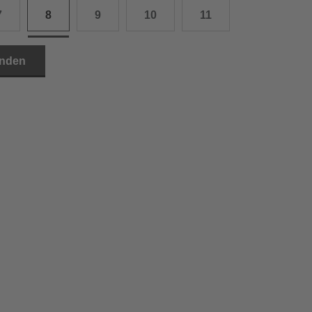
7
8
9
10
11
3.0 cm
4.0 cm
inden
6.0 cm
7.0 cm
8.0 cm
9.0 cm
0.0 cm
1.0 cm