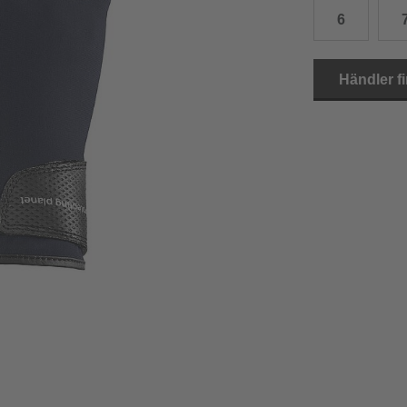
6
15.0 cm
8.5
2
15.5 cm
9
2
Händler f
16.0 cm
9.5
2
16.5 cm
10
2
17.0 cm
10.5
2
18.0 cm
11
2
19.0 cm
11.5
3
20.5 cm
12
3
22.0 cm