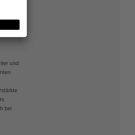
UV-
hter und
nten
rstärkte
rs
h bei