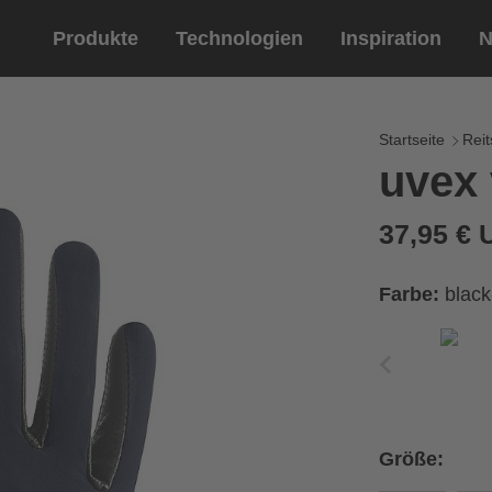
Produkte
Technologien
Inspiration
N
Reitsport
Helme
Eyewe
Reitha
Startseite
Reit
uvex 
Reithelme
Sportbril
Reithandschuhe
Lifestyle 
37,95 €
Optische 
tung
Farbe:
blac
Ihren Handumfang messen
ße aus der Größentabelle
Größe:
Umfang
Größe
x
x