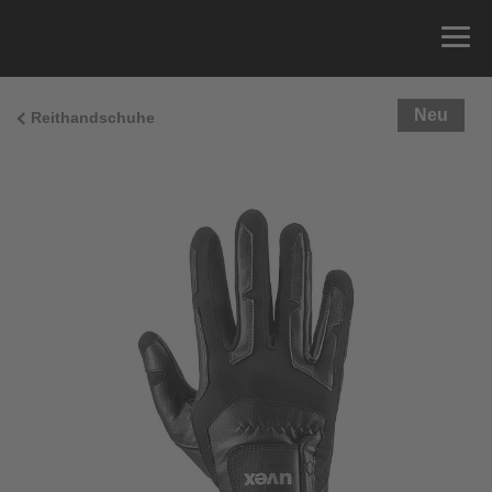
Neu
Reithandschuhe
Größenberatung
Sie können einfach Ihren Handumfang messen und
die richtige Größe aus der Größentabelle unten
ablesen.
Größe
x
Umfang
4
15.0 cm
4.5
15.5 cm