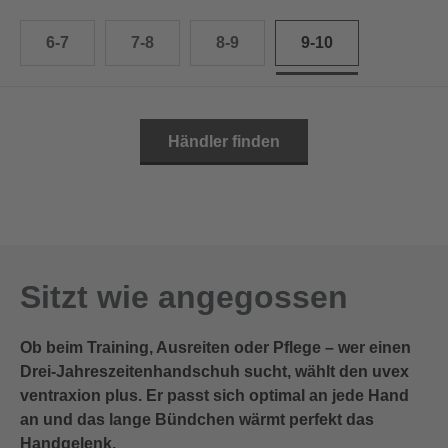
10.5
28.0 cm
6-7
7-8
8-9
9-10
11
29.0 cm
11.5
30.0 cm
Händler finden
12
31.0 cm
Sitzt wie angegossen
Ob beim Training, Ausreiten oder Pflege – wer einen
Drei-Jahreszeitenhandschuh sucht, wählt den uvex
ventraxion plus. Er passt sich optimal an jede Hand
an und das lange Bündchen wärmt perfekt das
Handgelenk.