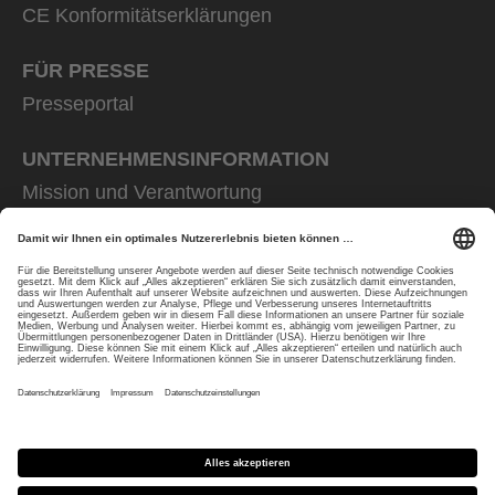
CE Konformitätserklärungen
FÜR PRESSE
Presseportal
UNTERNEHMENS­INFORMATION
Mission und Verantwortung
uvex group
uvex safety group
Rainer Winter Stiftung
Karriere
Datenschutz
Impressum