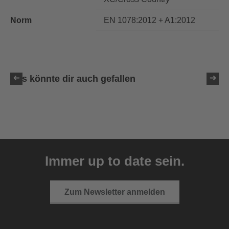
Norm
EN 1078:2012 + A1:2012
Das könnte dir auch gefallen
uvex ultimate race X
399,95 € UVP
Immer up to date sein.
1 Farbvarianten
Zum Newsletter anmelden