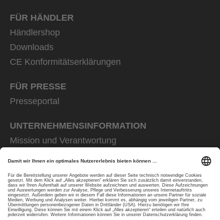
FÜR HÄNDLER
Händlershop
Downloads
CE Konformitätserklärungen
FÜR PRESSE
Presseportal
UNTERNEHMENS­INFORMATION
Mission und Verantwortung
uvex group
uvex safety group
Rainer Winter Stiftung
Karriere