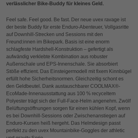
verlässlicher Bike-Buddy für kleines Geld.
Feel safe. Feel good. Be fast. Der neue uvex ravage ist
der beste Buddy für erste Enduro-Abenteuer, Vollgasritte
auf Downhill-Strecken und Sessions mit den
Freund:innen im Bikepark. Basis ist eine enorm
schlagfeste Hardshell-Konstruktion – gefertigt als
aufwändig verklebte Kombination aus robuster
Außenschale und EPS-Innenschale. Sie absorbiert
Stöße effizient. Das Einsteigermodell mit fixem Kinnbügel
erfüllt hohe Sicherheitsnormen. Gleichzeitig schont es
den Geldbeutel. Dank austauschbarer COOLMAX®-
EcoMade-Innenausstattung aus 100 % recyceltem
Polyester trägt sich der Full-Face-Helm angenehm. Zwölf
Belüftungsöffnungen sorgen für einen kühlen Kopf, wenn
es bei Downhill-Sessions oder Zwischenanstiegen auf
Enduro-Kursen heiß hergeht. Das Helmdesign passt
perfekt zu den uvex Mountainbike-Goggles der athletic
und gravity Serie.