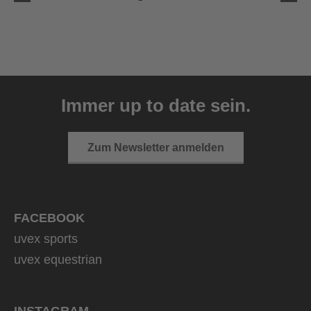
uvex ultimate race X
399,95 € UVP
Immer up to date sein.
1 Farbvarianten
Zum Newsletter anmelden
FACEBOOK
uvex sports
uvex equestrian
INSTAGRAM