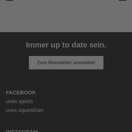
uvex ultimate race X
399,95 € UVP
Immer up to date sein.
1 Farbvarianten
Zum Newsletter anmelden
FACEBOOK
uvex sports
uvex equestrian
INSTAGRAM