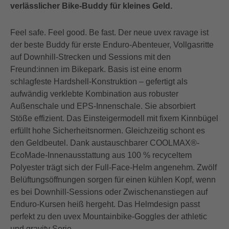
verlässlicher Bike-Buddy für kleines Geld.
Feel safe. Feel good. Be fast. Der neue uvex ravage ist
der beste Buddy für erste Enduro-Abenteuer, Vollgasritte
auf Downhill-Strecken und Sessions mit den
Freund:innen im Bikepark. Basis ist eine enorm
schlagfeste Hardshell-Konstruktion – gefertigt als
aufwändig verklebte Kombination aus robuster
Außenschale und EPS-Innenschale. Sie absorbiert
Stöße effizient. Das Einsteigermodell mit fixem Kinnbügel
erfüllt hohe Sicherheitsnormen. Gleichzeitig schont es
den Geldbeutel. Dank austauschbarer COOLMAX®-
EcoMade-Innenausstattung aus 100 % recyceltem
Polyester trägt sich der Full-Face-Helm angenehm. Zwölf
Belüftungsöffnungen sorgen für einen kühlen Kopf, wenn
es bei Downhill-Sessions oder Zwischenanstiegen auf
Enduro-Kursen heiß hergeht. Das Helmdesign passt
perfekt zu den uvex Mountainbike-Goggles der athletic
und gravity Serie.