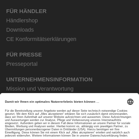
FÜR HÄNDLER
Händlershop
Downloads
CE Konformitätserklärungen
FÜR PRESSE
Presseportal
UNTERNEHMENS­INFORMATION
Mission und Verantwortung
uvex group
uvex safety group
Rainer Winter Stiftung
Karriere