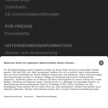
Downloads
CE Konformitätserklärungen
FÜR PRESSE
Presseportal
UNTERNEHMENS­INFORMATION
Mission und Verantwortung
uvex group
uvex safety group
Rainer Winter Stiftung
Karriere
Datenschutz
Impressum