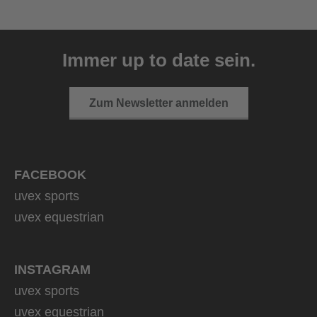
uvex ultimate race X
399,95 € UVP
Immer up to date sein.
1 Farbvarianten
Zum Newsletter anmelden
FACEBOOK
uvex sports
uvex equestrian
INSTAGRAM
uvex sports
uvex equestrian