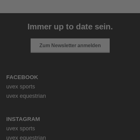
uvex ultimate race X
399,95 € UVP
Immer up to date sein.
1 Farbvarianten
Zum Newsletter anmelden
FACEBOOK
uvex sports
uvex equestrian
INSTAGRAM
uvex sports
uvex equestrian