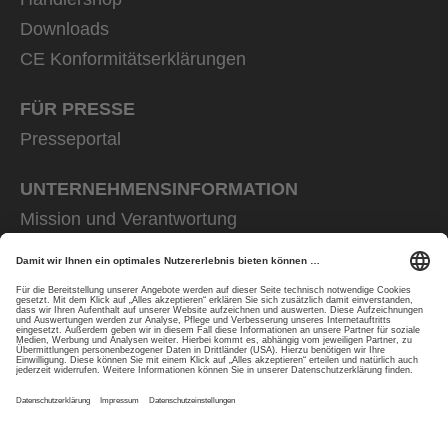
Downloads
CE Konformitätserklärungen
FÜR PRESSE
Presseportal
UNTERNEHMENS­INFORMATION
Mission und Verantwortung
uvex group
uvex safety group
Rainer Winter Stiftung
Karriere
Datenschutz
Impressum