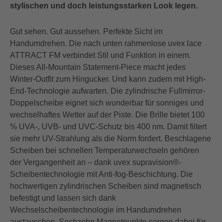
stylischen und doch leistungsstarken Look legen.
Gut sehen. Gut aussehen. Perfekte Sicht im
Handumdrehen. Die nach unten rahmenlose uvex lace
ATTRACT FM verbindet Stil und Funktion in einem.
Dieses All-Mountain Statement-Piece macht jedes
Winter-Outfit zum Hingucker. Und kann zudem mit High-
End-Technologie aufwarten. Die zylindrische Fullmirror-
Doppelscheibe eignet sich wunderbar für sonniges und
wechselhaftes Wetter auf der Piste. Die Brille bietet 100
% UVA-, UVB- und UVC-Schutz bis 400 nm. Damit filtert
sie mehr UV-Strahlung als die Norm fordert. Beschlagene
Scheiben bei schnellen Temperaturwechseln gehören
der Vergangenheit an – dank uvex supravision®-
Scheibentechnologie mit Anti-fog-Beschichtung. Die
hochwertigen zylindrischen Scheiben sind magnetisch
befestigt und lassen sich dank
Wechselscheibentechnologie im Handumdrehen
austauschen. Sechzehn Magnetpunkte sorgen dabei für