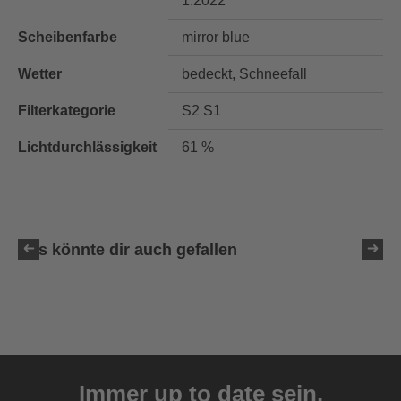
1:2022
Scheibenfarbe
mirror blue
Wetter
bedeckt, Schneefall
Filterkategorie
S2 S1
Lichtdurchlässigkeit
61 %
Das könnte dir auch gefallen
uvex victorious CV
129,95 € UVP
Immer up to date sein.
10 Farbvarianten