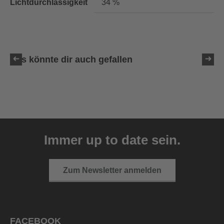
Lichtdurchlässigkeit
34 %
Das könnte dir auch gefallen
uvex victorious CV
129,95 € UVP
Immer up to date sein.
10 Farbvarianten
Zum Newsletter anmelden
FACEBOOK