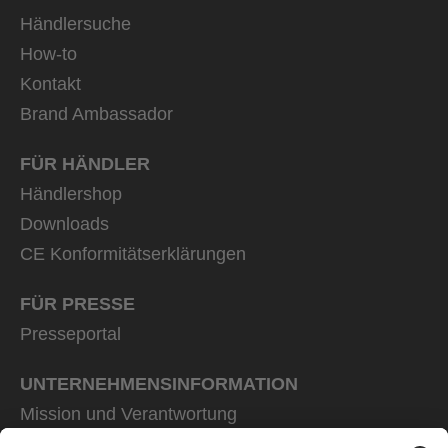
Händlersuche
How-to
Kontakt
Brand Ambassador
FÜR HÄNDLER
Händlershop
Downloads
CE Konformitätserklärungen
FÜR PRESSE
Presseportal
UNTERNEHMENS­INFORMATION
Mission und Verantwortung
uvex group