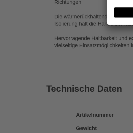
Richtungen
Die wärmerückhaltende und atmu
Isolierung hält die Hände bei Kä
Hervorragende Haltbarkeit und ex
vielseitige Einsatzmöglichkeiten i
Technische Daten
Artikelnummer
Gewicht