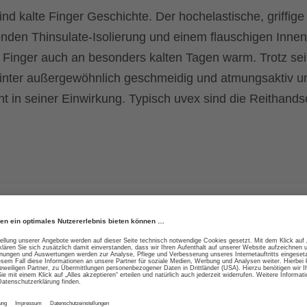
nd kalte Finger Geschichte. Der hochelastische, griffige
nden Thinsulate-Isolierung und einem flauschigen Innenf
 Finger auch an besonders kalten Tagen warm. Trotz sei
 winter außergewöhnlich geschmeidig und atmungsaktiv u
icht in seiner Einwirkung. Typisch uvex sind die Reithand
r Dehnbarkeit in zwei
Hohe Strapazierfähigkei