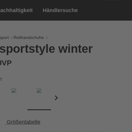
achhaltigkeit
Händlersuche
English
ar
ndschuhe
sport
Reithandschuhe
sportstyle winter
Deutsch
len
Brillen
 UVP
Sportbrillen
n
Größentabelle
Umfang