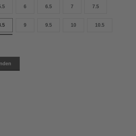
5.5
6
6.5
7
7.5
3.0 cm
4.0 cm
8.5
9
9.5
10
10.5
6.0 cm
7.0 cm
8.0 cm
inden
9.0 cm
0.0 cm
1.0 cm