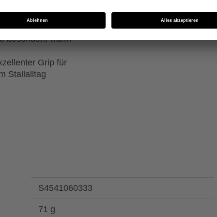
der Zügelführung
ngsaktive Thinsulate-
Waschmaschinenfest bis
lte besonders warm
zellenter Grip für
m Stallalltag
S4541060333
71 g