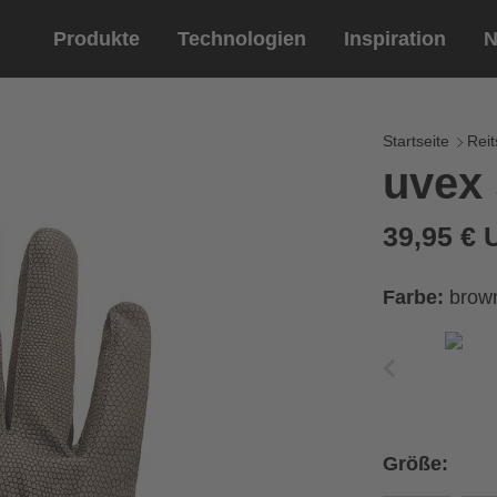
Produkte
Technologien
Inspiration
N
Reitsport
Helme
Eyewe
Reitha
Startseite
Reit
uvex 
Reithelme
Sportbril
Reithandschuhe
Lifestyle 
39,95 €
Optische 
tung
Farbe:
brow
Ihren Handumfang messen
ße aus der Größentabelle
Größe:
Umfang
Größe
x
x