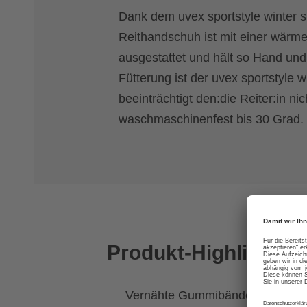
Dank dem uvex sportstyle winter si
Reithandschuh ist mit einer wärme
ausgestattet und hält so Hand und
Fütterung ist der uvex sportstyle
beeinträchtigt den:die Reiter:in n
waschmaschinenfest bis 30 Grad.
Produkt-Highlights
Vernähte Gummibänder sorgen fü