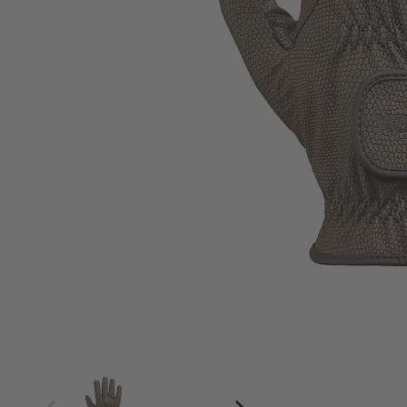
4
4.5
5
5.5
6
6.5
7
7.5
8