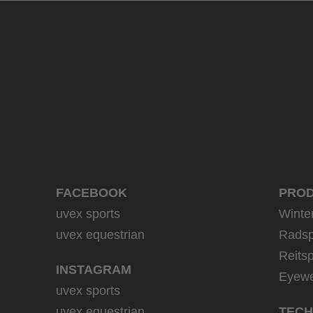
39,95 € UVP
9 Farbvarianten
FACEBOOK
PRO
uvex sports
Winte
uvex equestrian
Radsp
Reitsp
INSTAGRAM
Eyew
uvex sports
uvex equestrian
TECH