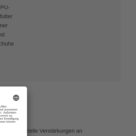
 PU-
utter
ner
nd
schuhe
t durch spezielle Verstärkungen an