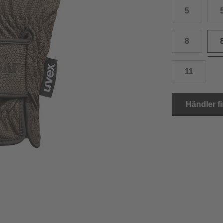
5
15.0 cm
8.5
2
15.5 cm
9
2
8
16.0 cm
9.5
2
11
16.5 cm
10
2
17.0 cm
10.5
2
Händler f
18.0 cm
11
2
19.0 cm
11.5
3
20.5 cm
12
3
22.0 cm