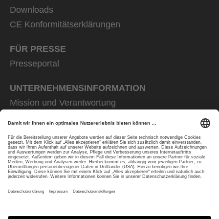
Downloads
CE Konformitätserklärungen
FÜR PRESSE
Presseportal
UNTERNEHMENS­INFORMATION
Mission und Verantwortung
uvex group
uvex safety group
Rainer Winter Stiftung
Karriere
Datenschutz
Impressum