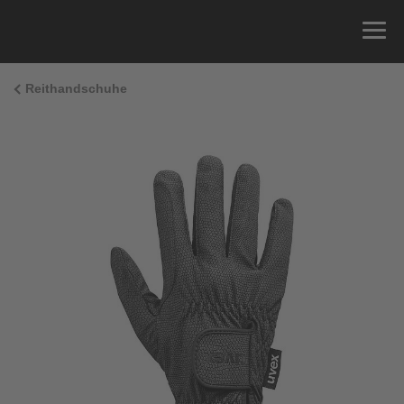
Reithandschuhe
Größenberatung
Sie können einfach Ihren Handumfang messen und
die richtige Größe aus der Größentabelle unten
ablesen.
Größe
x
Umfang
4
15.0 cm
4.5
15.5 cm