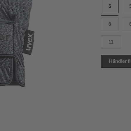
5
15.0 cm
8.5
2
15.5 cm
9
2
8
16.0 cm
9.5
2
11
16.5 cm
10
2
17.0 cm
10.5
2
Händler f
18.0 cm
11
2
19.0 cm
11.5
3
20.5 cm
12
3
22.0 cm