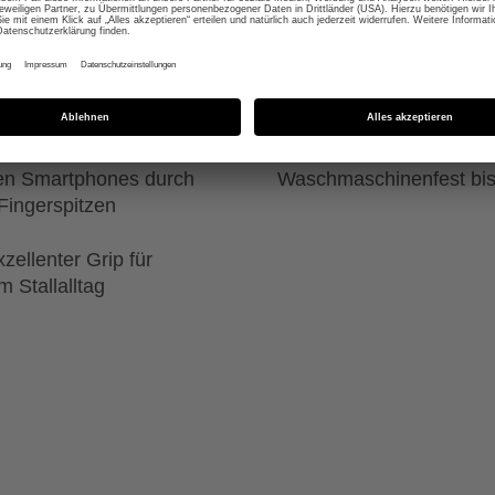
r Dehnbarkeit in zwei
Hohe Strapazierfähigkei
der Zügelführung
gen Smartphones durch
Waschmaschinenfest bis
 Fingerspitzen
zellenter Grip für
m Stallalltag