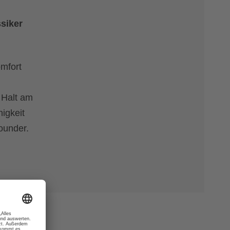
ssiker
omfort
 Halt am
higkeit
ounder.