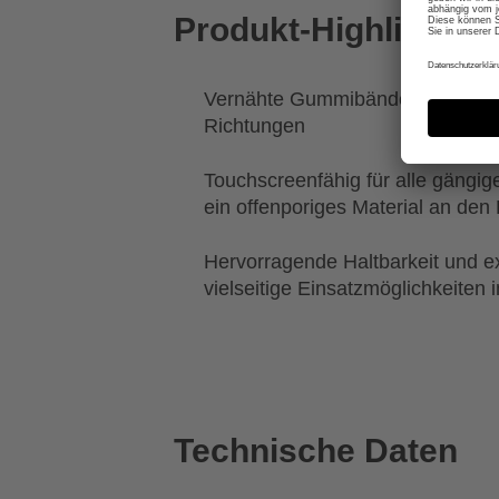
Produkt-Highlights
Vernähte Gummibänder sorgen fü
Richtungen
Touchscreenfähig für alle gängi
ein offenporiges Material an den
Hervorragende Haltbarkeit und ex
vielseitige Einsatzmöglichkeiten i
Technische Daten