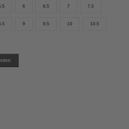
5.5
6
6.5
7
7.5
3.0 cm
4.0 cm
8.5
9
9.5
10
10.5
6.0 cm
7.0 cm
8.0 cm
inden
9.0 cm
0.0 cm
1.0 cm