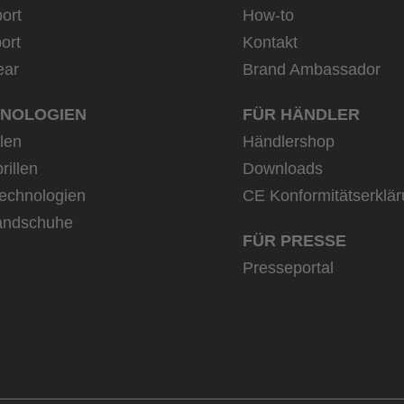
ort
How-to
ort
Kontakt
ear
Brand Ambassador
NOLOGIEN
FÜR HÄNDLER
llen
Händlershop
rillen
Downloads
echnologien
CE Konformitätserklä
andschuhe
FÜR PRESSE
Presseportal