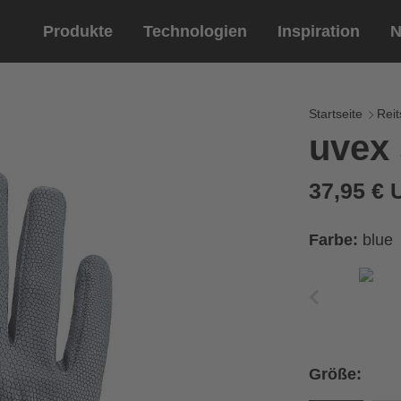
Produkte
Technologien
Inspiration
N
Reitsport
Helme
Eyewe
Reitha
Startseite
Reit
uvex 
Reithelme
Sportbril
Reithandschuhe
Lifestyle 
37,95 €
Optische 
tung
Farbe:
blue
Ihren Handumfang messen
ße aus der Größentabelle
Größe:
Umfang
Größe
x
x