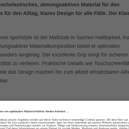
Hochelastisches, atmungsaktives Material für den
 für den Alltag, klares Design für alle Fälle. Der Kla
 uvex sportstyle ist der Maßstab in Sachen Haltbarkeit, K
mungsaktiver Materialkomposition bietet er optimalen
onders langlebig. Der exzellente Grip sorgt für sicheren
lität zu verlieren. Praktische Details wie Touchscreenfä
ie das Design machen ihn zum allzeit einsetzbaren Allr
iker.