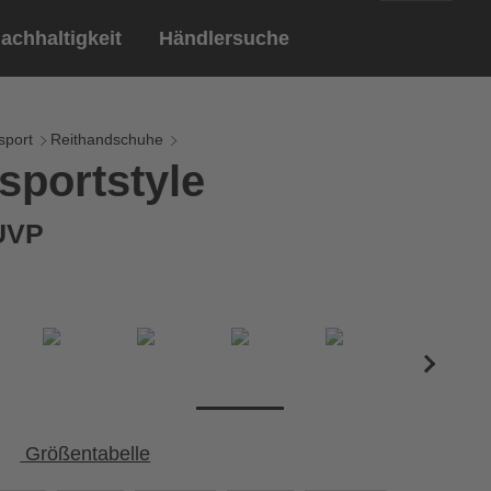
achhaltigkeit
Händlersuche
English
ar
ndschuhe
sport
Reithandschuhe
sportstyle
Deutsch
len
Brillen
 UVP
Sportbrillen
Größentabelle
Umfang