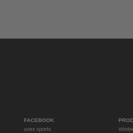
uvex sumair
39,95 € UVP
9 Farbvarianten
FACEBOOK
PRO
uvex sports
Winte