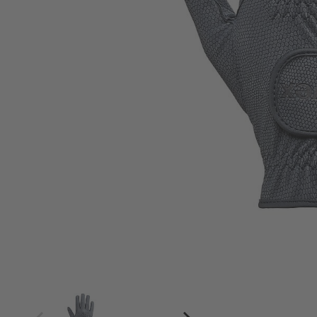
4
4.5
5
5.5
6
6.5
7
7.5
8