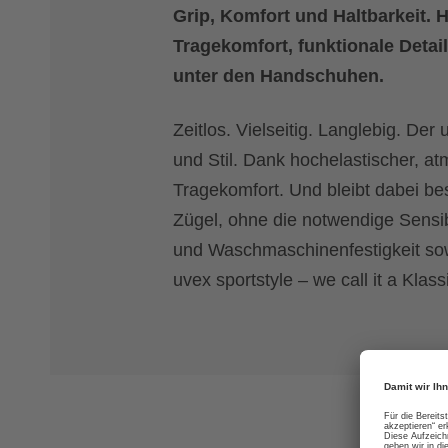
Grip, Komfort und Haltbarkeit. 
Tragekomfort, funktionale Details
unter den Handschuhen.
Zeitlos. Vielseitig. Langlebig. Der
und Stil. Dank hochelastischer, at
Tragekomfort. Und bleibt dabei bes
Zügel, ohne die notwendige Sensibi
und Waschmaschinenfestigkeit sow
uvex sportstyle – we call it a Klass