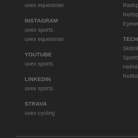
uvex equestrian
Radsp
Reitsp
INSTAGRAM
Eyew
uvex sports
uvex equestrian
TECH
Skibri
YOUTUBE
Sportb
uvex sports
Helmt
Reith
LINKEDIN
uvex sports
STRAVA
uvex cycling