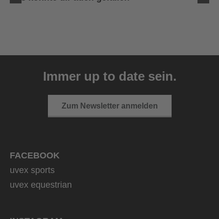
uvex sumair
39,95 € UVP
Immer up to date sein.
9 Farbvarianten
Zum Newsletter anmelden
FACEBOOK
uvex sports
uvex equestrian