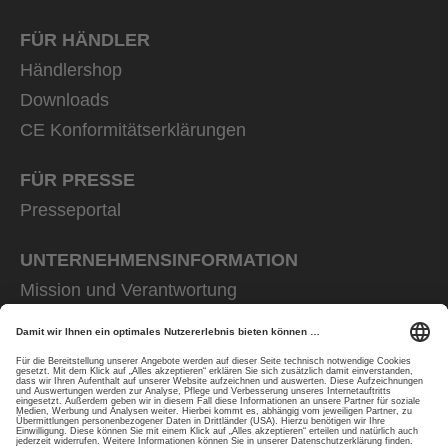
FÜR HÄNDLER
Händlershop
Downloads
CE Konformitätserklärungen
FÜR PRESSE
Presseportal
UNTERNEHMENS­INFORMATION
Mission und Verantwortung
uvex group
uvex safety group
Rainer Winter Stiftung
Karriere