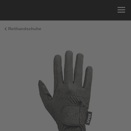
Reithandschuhe
Größenberatung
Sie können einfach Ihren Handumfang messen und
die richtige Größe aus der Größentabelle unten
ablesen.
Größe
x
Umfang
4
15.0 cm
4.5
15.5 cm