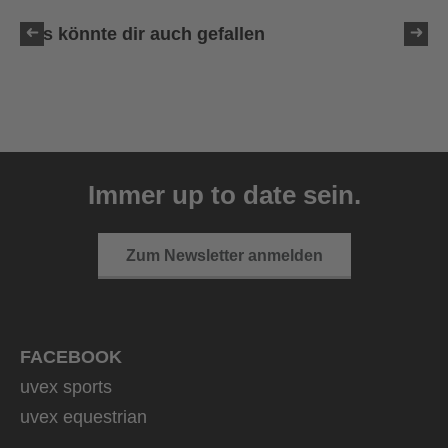
Das könnte dir auch gefallen
uvex ultimate race X
399,95 € UVP
Immer up to date sein.
1 Farbvarianten
Zum Newsletter anmelden
FACEBOOK
uvex sports
uvex equestrian