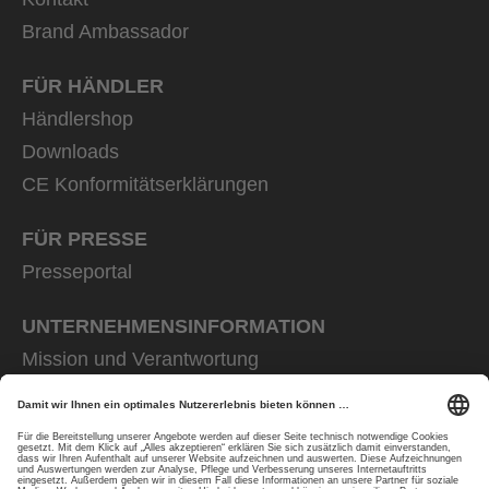
Brand Ambassador
FÜR HÄNDLER
Händlershop
Downloads
CE Konformitätserklärungen
FÜR PRESSE
Presseportal
UNTERNEHMENS­INFORMATION
Mission und Verantwortung
uvex group
uvex safety group
Rainer Winter Stiftung