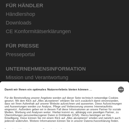
FÜR HÄNDLER
Händlershop
Downloads
CE Konformitätserklärungen
FÜR PRESSE
Presseportal
UNTERNEHMENS­INFORMATION
Mission und Verantwortung
uvex group
uvex safety group
Rainer Winter Stiftung
Karriere