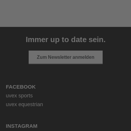
uvex ultimate race X
399,95 € UVP
Immer up to date sein.
1 Farbvarianten
Zum Newsletter anmelden
FACEBOOK
uvex sports
uvex equestrian
INSTAGRAM