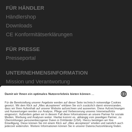
FÜR HÄNDLER
Händlershop
Downloads
CE Konformitätserklärungen
FÜR PRESSE
Presseportal
UNTERNEHMENS­INFORMATION
Mission und Verantwortung
uvex group
uvex safety group
Rainer Winter Stiftung
Karriere