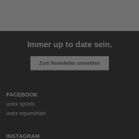
uvex ultimate race X
399,95 € UVP
Immer up to date sein.
1 Farbvarianten
Zum Newsletter anmelden
FACEBOOK
uvex sports
uvex equestrian
INSTAGRAM