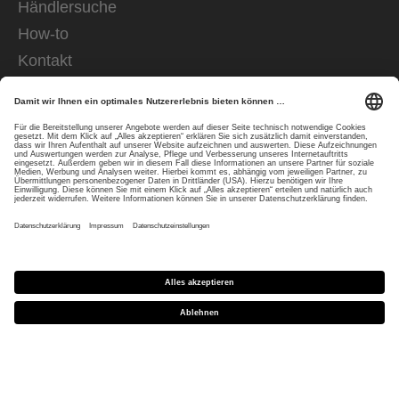
Händlersuche
How-to
Kontakt
Brand Ambassador
FÜR HÄNDLER
Händlershop
Downloads
CE Konformitätserklärungen
FÜR PRESSE
Presseportal
UNTERNEHMENS­INFORMATION
Mission und Verantwortung
uvex group