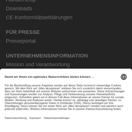
Downloads
CE Konformitätserklärungen
FÜR PRESSE
Presseportal
UNTERNEHMENS­INFORMATION
Mission und Verantwortung
uvex group
uvex safety group
Rainer Winter Stiftung
Karriere
Datenschutz
Impressum