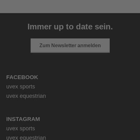
uvex ultimate race X
399,95 € UVP
Immer up to date sein.
1 Farbvarianten
Zum Newsletter anmelden
FACEBOOK
uvex sports
uvex equestrian
INSTAGRAM
uvex sports
uvex equestrian