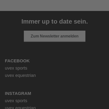
uvex ultimate pace ultra
CV
Immer up to date sein.
149,95 € UVP
2 Farbvarianten
Zum Newsletter anmelden
FACEBOOK
uvex sports
uvex equestrian
INSTAGRAM
uvex sports
uvex equestrian