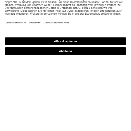
Händlershop
Downloads
CE Konformitätserklärungen
FÜR PRESSE
Presseportal
UNTERNEHMENS­INFORMATION
Mission und Verantwortung
uvex group
uvex safety group
Rainer Winter Stiftung
Karriere
Datenschutz
Impressum