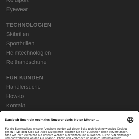
Eyewear
TECHNOLOGIEN
Skibrillen
Sportbrillen
Helmtechnologien
Reithandschuhe
FÜR KUNDEN
Händlersuche
How-to
Kontakt
Brand Ambassador
FÜR HÄNDLER