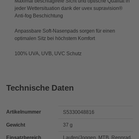
Maximal beschlagfreie Sicht und optische Qualität in
jeder Wettersituation dank der uvex supravision®
Anti-fog Beschichtung
Anpassbare Soft-Nasenpads sorgen für einen
optimalen Sitz bei höchstem Komfort
100% UVA, UVB, UVC Schutz
Technische Daten
Artikelnummer
S5330048816
Gewicht
37 g
Einsatzbereich
Laufen/Joggen, MTB, Rennrad,