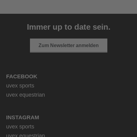
uvex ultimate pace ultra
CV
Immer up to date sein.
149,95 € UVP
2 Farbvarianten
Zum Newsletter anmelden
FACEBOOK
uvex sports
uvex equestrian
INSTAGRAM
uvex sports
uvex equestrian