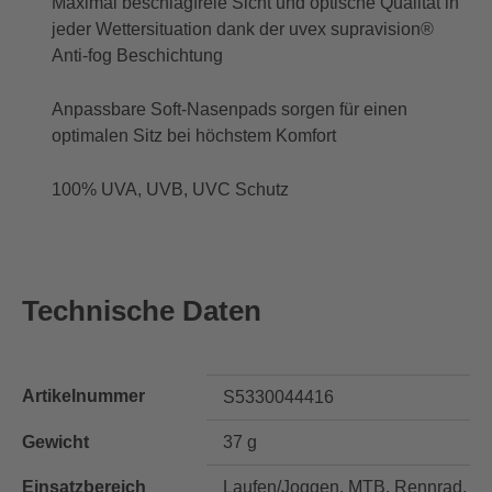
Maximal beschlagfreie Sicht und optische Qualität in
jeder Wettersituation dank der uvex supravision®
Anti-fog Beschichtung
Anpassbare Soft-Nasenpads sorgen für einen
optimalen Sitz bei höchstem Komfort
100% UVA, UVB, UVC Schutz
Technische Daten
Artikelnummer
S5330044416
Gewicht
37 g
Einsatzbereich
Laufen/Joggen, MTB, Rennrad,