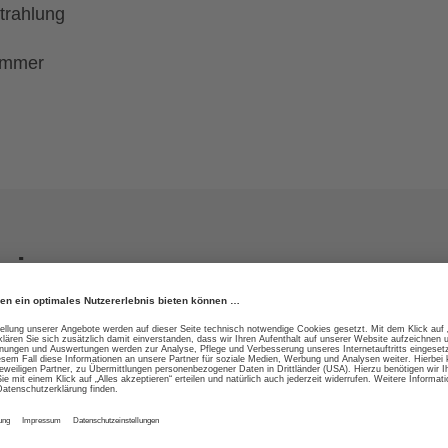
Strahlung
Sommer
gien