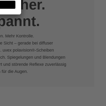
 sicher.
pannt.
n. Mehr Kontrolle.
 Sicht – gerade bei diffuser
g. uvex polavision®-Scheiben
ch. Spiegelungen und Blendungen
t und störende Reflexe zuverlässig
 für die Augen.