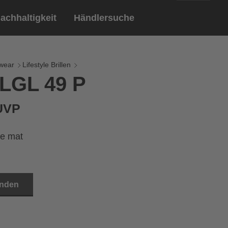
achhaltigkeit
Händlersuche
English
ar
ndschuhe
wear
Lifestyle Brillen
 LGL 49 P
Deutsch
len
Brillen
 UVP
Sportbrillen
e mat
inden