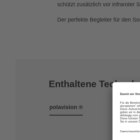
schützt zusätzlich vor infraroter 
Der perfekte Begleiter für den 
Enthaltene Technolo
polavision ®