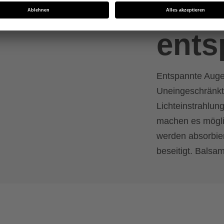
klar.
ents
Entspannte Auge
Uneingeschränkte
Lichteinstrahlun
machen es mögli
werden absorbier
beseitigt. Balsam