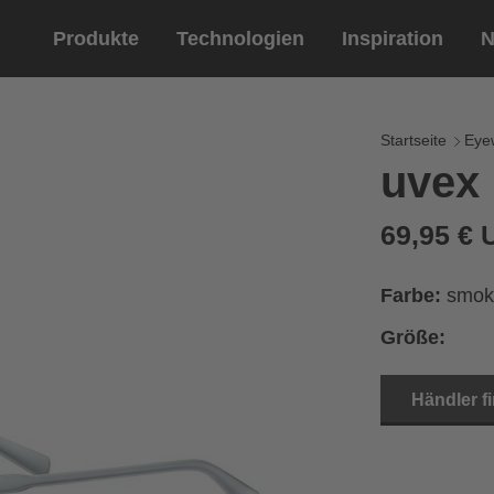
Produkte
Technologien
Inspiration
N
Reitsport
Helme
Eyewe
Reitha
Startseite
Eye
uvex
Reithelme
Sportbril
Reithandschuhe
Lifestyle 
69,95 €
Optische 
Farbe:
smok
Größe:
Händler f