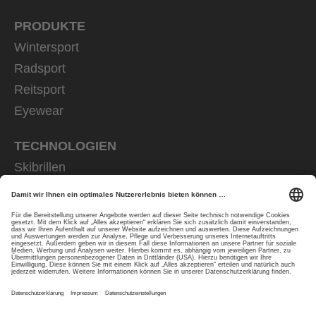
PRODUKTE
Wintersport
Radsport
Reitsport
Eyewear
TECHNOLOGIEN
Skibrillen
Sportbrillen
Helmtechnologien
Reithandschuhe
FÜR KUNDEN
Händlersuche
How-to