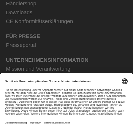
Händlershop
Downloads
CE Konformitätserklärungen
FÜR PRESSE
Presseportal
UNTERNEHMENS­INFORMATION
Mission und Verantwortung
uvex group
uvex safety group
Rainer Winter Stiftung
Karriere
Datenschutz
Impressum