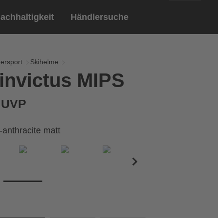
achhaltigkeit
Händlersuche
English
ar
ndschuhe
ersport
Skihelme
invictus MIPS
Deutsch
len
Brillen
€ UVP
Sportbrillen
-anthracite matt