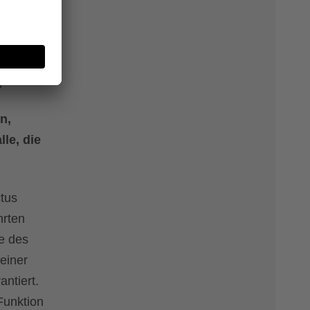
z
n,
le, die
ctus
hrten
e des
einer
ntiert.
Funktion