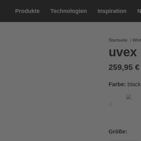
Produkte
Technologien
Inspiration
N
Reitsport
Helme
Eyewe
Reitha
Startseite
Wint
uvex 
Reithelme
Sportbril
Reithandschuhe
Lifestyle 
259,95 
Optische 
Farbe:
black
Größe: