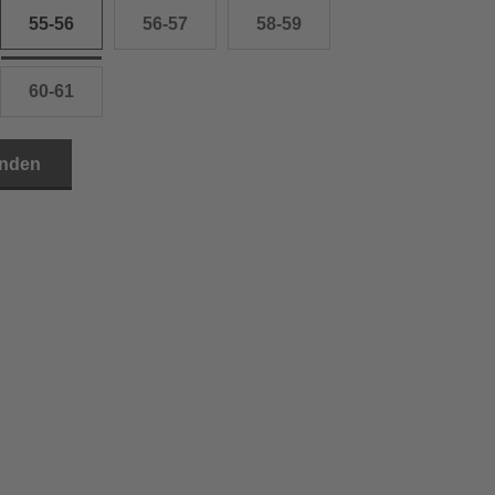
55-56
56-57
58-59
60-61
inden