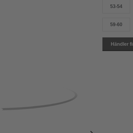
53-54
59-60
Händler f