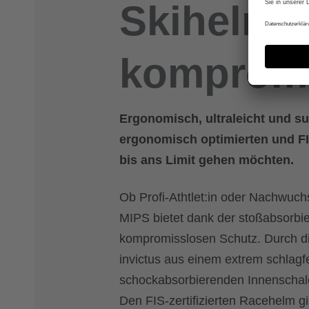
Skihelm f
kompromi
Ergonomisch, ultraleicht und s
ergonomisch optimierten und FIS-
bis ans Limit gehen möchten.
Ob Profi-Athtlet:in oder Nachwuchs
MIPS bietet dank der stoßabsorbi
kompromisslosen Schutz. Durch di
invictus aus einem extrem schlagf
schockabsorbierenden Innenschale
Den FIS-zertifizierten Racehelm gi