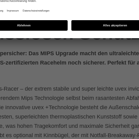
ür
sslosen Schut
upersicher: Das MIPS Upgrade macht den ultraleichte
zertifizierten Racehelm noch sicherer. Perfekt für al
-Racer – der extrem stabile und super leichte uvex invi
erendem Mips Technologie selbst beim rasantesten Abfa
e innovative uvex +Technologie besteht die Außenschal
esten, superleichten thermoplastischen Kunststoff sowie 
, was hohen Tragekomfort und maximale Sicherheit gara
bt es optional mit Kinnbügel, der mit Notfall-Breakaway-