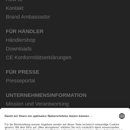
Kontakt
Brand Ambassador
FÜR HÄNDLER
Händlershop
Downloads
CE Konformitätserklärungen
FÜR PRESSE
Presseportal
UNTERNEHMENS­INFORMATION
Mission und Verantwortung
uvex group
uvex safety group