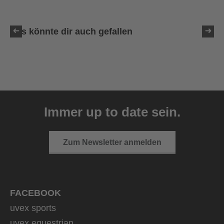
Das könnte dir auch gefallen
uvex resolution SL
129,95 € UVP
Immer up to date sein.
4 Farbvarianten
Zum Newsletter anmelden
FACEBOOK
uvex sports
uvex equestrian