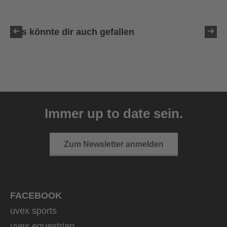
Das könnte dir auch gefallen
uvex resolution SL
129,95 € UVP
Immer up to date sein.
4 Farbvarianten
Zum Newsletter anmelden
FACEBOOK
uvex sports
uvex equestrian