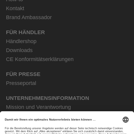
Kontakt
Brand Ambassador
FÜR HÄNDLER
Händlershop
Downloads
CE Konformitätserklärungen
FÜR PRESSE
Presseportal
UNTERNEHMENS­INFORMATION
Mission und Verantwortung
uvex group
uvex safety group