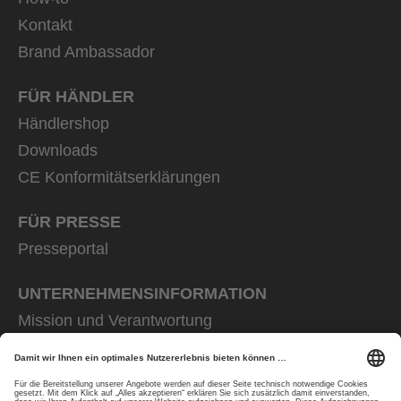
Kontakt
Brand Ambassador
FÜR HÄNDLER
Händlershop
Downloads
CE Konformitätserklärungen
FÜR PRESSE
Presseportal
UNTERNEHMENS­INFORMATION
Mission und Verantwortung
uvex group
uvex safety group