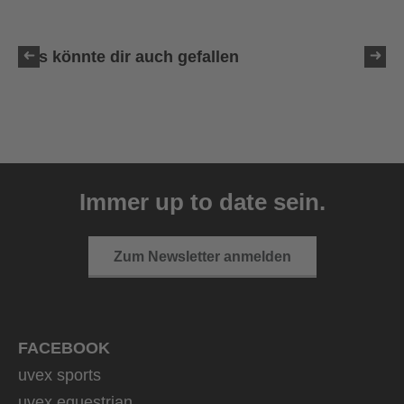
Das könnte dir auch gefallen
uvex resolution SL
129,95 € UVP
Immer up to date sein.
4 Farbvarianten
Zum Newsletter anmelden
FACEBOOK
uvex sports
uvex equestrian